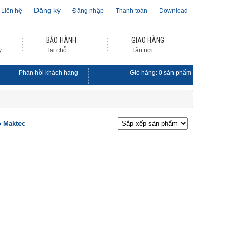
Đăng ký
Liên hệ
Đăng nhập
Thanh toán
Download
BẢO HÀNH
GIAO HÀNG
y
Tại chỗ
Tận nơi
Phản hồi khách hàng
Giỏ hàng:
0
sản phẩm
ỏ Maktec