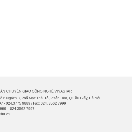
HẦN CHUYỂN GIAO CÔNG NGHỆ VINASTAR
gõ 6 Ngách 3, Phố Mạc Thái Tổ, P.Yên Hòa, Q.Cầu Giấy, Hà Nội
7 - 024.3775 9889 / Fax: 024. 3562 7999
9999 – 024.3562 7997
tar.vn