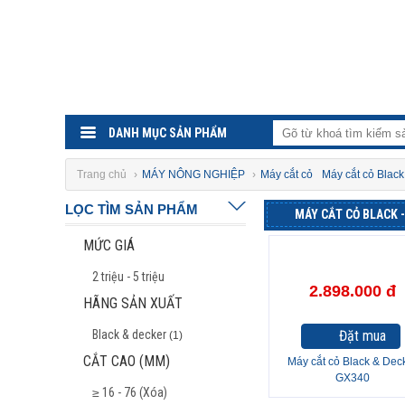
DANH MỤC SẢN PHẨM
Trang chủ
›
MÁY NÔNG NGHIỆP
›
Máy cắt cỏ
Máy cắt cỏ Black
LỌC TÌM SẢN PHẨM
MÁY CẮT CỎ BLACK 
MỨC GIÁ
2 triệu - 5 triệu
2.898.000 đ
HÃNG SẢN XUẤT
Black & decker
Đặt mua
(1)
CẮT CAO (MM)
Máy cắt cỏ Black & Dec
GX340
≥ 16 - 76 (Xóa)