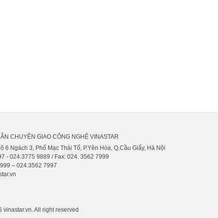
HẦN CHUYỂN GIAO CÔNG NGHỆ VINASTAR
gõ 6 Ngách 3, Phố Mạc Thái Tổ, P.Yên Hòa, Q.Cầu Giấy, Hà Nội
7 - 024.3775 9889 / Fax: 024. 3562 7999
9999 – 024.3562 7997
tar.vn
vinastar.vn. All right reserved