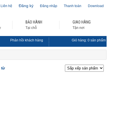
Đăng ký
Liên hệ
Đăng nhập
Thanh toán
Download
BẢO HÀNH
GIAO HÀNG
y
Tại chỗ
Tận nơi
Phản hồi khách hàng
Giỏ hàng:
0
sản phẩm
 từ