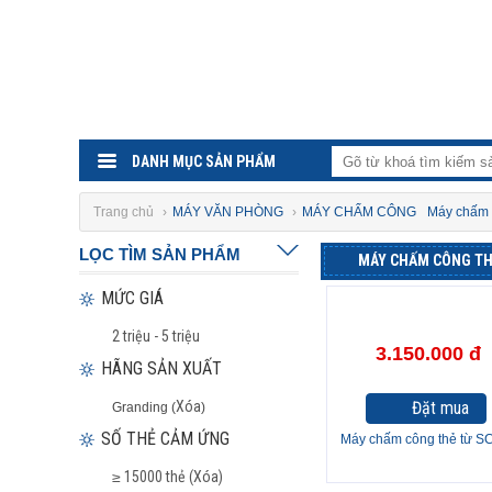
DANH MỤC SẢN PHẨM
Trang chủ
›
MÁY VĂN PHÒNG
›
MÁY CHẤM CÔNG
Máy chấm 
LỌC TÌM SẢN PHẨM
MÁY CHẤM CÔNG TH
MỨC GIÁ
2 triệu - 5 triệu
3.150.000 đ
HÃNG SẢN XUẤT
Xóa
Đặt mua
Granding (
)
SỐ THẺ CẢM ỨNG
Máy chấm công thẻ từ S
≥ 15000 thẻ (Xóa)