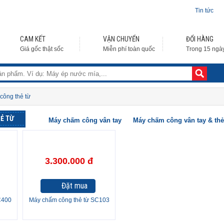
Tin tức
CAM KẾT
VẬN CHUYỂN
ĐỔI HÀNG
Giá gốc thật sốc
Miễn phí toàn quốc
Trong 15 ngà
công thẻ từ
Ẻ TỪ
Máy chấm công vân tay
Máy chấm công vân tay & thẻ
3.300.000 đ
Đặt mua
C400
Máy chấm công thẻ từ SC103