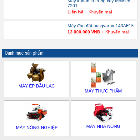
Máy khoan lỗ trồng cây Mollsen -
7201
Liên hệ
+ Khuyến mại
Máy đào đất husqvarna 143AE15
13.000.000 VNĐ
+ Khuyến mại
Danh mục sản phẩm
MÁY ÉP DẦU LẠC
MÁY THỰC PHẨM
MÁY NHÀ NÔNG
MÁY NÔNG NGHIỆP