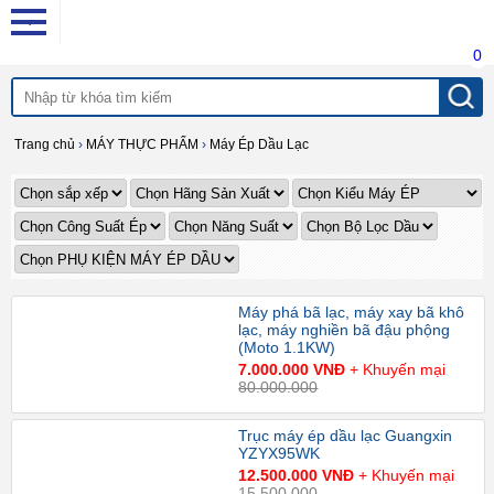
0
Trang chủ
›
MÁY THỰC PHẨM
›
Máy Ép Dầu Lạc
Máy phá bã lạc, máy xay bã khô
lạc, máy nghiền bã đậu phộng
(Moto 1.1KW)
7.000.000 VNĐ
+ Khuyến mại
80.000.000
Trục máy ép dầu lạc Guangxin
YZYX95WK
12.500.000 VNĐ
+ Khuyến mại
15.500.000