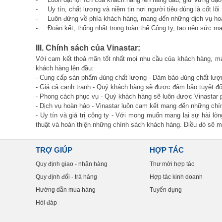
- Uy tín, chất lượng và niềm tin nơi người tiêu dùng là cốt lõ
- Luôn đứng về phía khách hàng, mang đến những dịch vụ hoà
- Đoàn kết, thống nhất trong toàn thể Công ty, tạo nên sức mạn
III. Chính sách của Vinastar:
Với cam kết thoả mãn tốt nhất mọi nhu cầu của khách hàng, mang
khách hàng lên đầu:
- Cung cấp sản phẩm đúng chất lượng - Đảm bảo đúng chất lượn
- Giá cả cạnh tranh - Quý khách hàng sẽ được đảm bảo tuyệt đối
- Phong cách phục vụ - Quý khách hàng sẽ luôn được Vinastar p
- Dịch vụ hoàn hảo - Vinastar luôn cam kết mang đến những chín
- Uy tín và giá trị công ty - Với mong muốn mang lại sự hài lò
thuật và hoàn thiện những chính sách khách hàng. Điều đó sẽ m
TRỢ GIÚP
HỢP TÁC
Quy định giao - nhận hàng
Thư mời hợp tác
Quy định đổi - trả hàng
Hợp tác kinh doanh
Hướng dẫn mua hàng
Tuyển dụng
Hỏi đáp