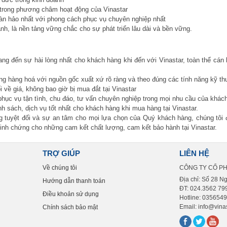
i trong phương châm hoạt động của Vinastar
n hảo nhất với phong cách phục vụ chuyên nghiệp nhất
h, là nền tảng vững chắc cho sự phát triển lâu dài và bền vững.
 đến sự hài lòng nhất cho khách hàng khi đến với Vinastar, toàn thể cán b
g hàng hoá với nguồn gốc xuất xứ rõ ràng và theo đúng các tính năng kỹ th
 về giá, không bao giờ bị mua đắt tại Vinastar
hục vụ tận tình, chu đáo, tư vấn chuyên nghiệp trong mọi nhu cầu của khác
h sách, dịch vụ tốt nhất cho khách hàng khi mua hàng tại Vinastar.
ng tuyệt đối và sự an tâm cho mọi lựa chọn của Quý khách hàng, chúng tôi 
inh chứng cho những cam kết chất lượng, cam kết bảo hành tại Vinastar.
TRỢ GIÚP
LIÊN HỆ
Về chúng tôi
CÔNG TY CỔ P
Địa chỉ: Số 28 N
Hướng dẫn thanh toán
ĐT: 024.3562 799
Điều khoản sử dụng
Hotline: 035654
Email: info@vinas
Chính sách bảo mật