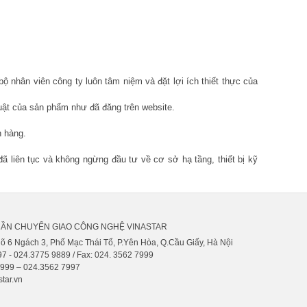
ộ nhân viên công ty luôn tâm niệm và đặt lợi ích thiết thực của
uật của sản phẩm như đã đăng trên website.
h hàng.
đã liên tục và không ngừng đầu tư về cơ sở hạ tầng, thiết bị kỹ
HẦN CHUYỂN GIAO CÔNG NGHỆ VINASTAR
gõ 6 Ngách 3, Phố Mạc Thái Tổ, P.Yên Hòa, Q.Cầu Giấy, Hà Nội
7 - 024.3775 9889 / Fax: 024. 3562 7999
9999 – 024.3562 7997
tar.vn