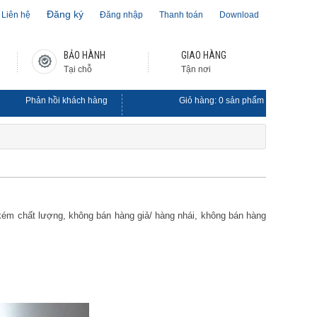
Đăng ký
Liên hệ
Đăng nhập
Thanh toán
Download
BẢO HÀNH
GIAO HÀNG
Tại chỗ
Tận nơi
Phản hồi khách hàng
Giỏ hàng:
0
sản phẩm
kém chất lượng, không bán hàng giả/ hàng nhái, không bán hàng