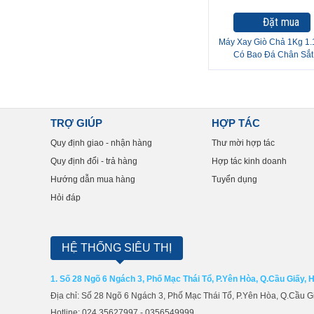
Đặt mua
Máy Xay Giò Chả 1Kg 1
Có Bao Đá Chân Sắt
TRỢ GIÚP
HỢP TÁC
Quy định giao - nhận hàng
Thư mời hợp tác
Quy định đổi - trả hàng
Hợp tác kinh doanh
Hướng dẫn mua hàng
Tuyển dụng
Hỏi đáp
HỆ THỐNG SIÊU THỊ
1. Số 28 Ngõ 6 Ngách 3, Phố Mạc Thái Tổ, P.Yên Hòa, Q.Cầu Giấy, 
Địa chỉ: Số 28 Ngõ 6 Ngách 3, Phố Mạc Thái Tổ, P.Yên Hòa, Q.Cầu G
Hotline: 024.35627997 - 0356549999