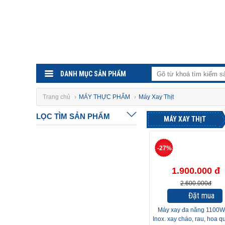
DANH MỤC SẢN PHẨM
Trang chủ
›
MÁY THỰC PHẨM
›
Máy Xay Thịt
LỌC TÌM SẢN PHẨM
MÁY XAY THỊT
-27%
1.900.000 đ
2.600.000đ
Đặt mua
Máy xay đa năng 1100W
Inox. xay cháo, rau, hoa q