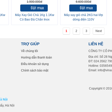
1.900.000đ
6.600.000đ
Đặt mua
Đặt mua
.1Kw
Máy Xay Giò Chả 1Kg 1.1Kw
Máy xay giò chả 2KG hai lớp
Có Bao Đá Chân Inox
dòng điện 110V
1
2
3
Next
TRỢ GIÚP
LIÊN HỆ
Về chúng tôi
CÔNG TY CỔ P
Địa chỉ: Số 28 N
Hướng dẫn thanh toán
ĐT: 024.3562 799
Điều khoản sử dụng
Hotline: 035654
Email: info@vinas
Chính sách bảo mật
Copyright © 2016 
Hà Nội
iấy, Hà Nội