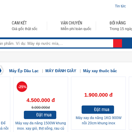
Tin tức
CAM KẾT
VẬN CHUYỂN
ĐỔI HÀNG
Giá gốc thật sốc
Miễn phí toàn quốc
Trong 15 ngà
Máy Ép Dầu Lạc
MÁY ĐÁNH GIẦY
Máy xay thuốc bắc
-25%
1.900.000 đ
4.500.000 đ
6.000.000đ
Đặt mua
Đặt mua
Máy xay đa năng 1KG 900W
 Đế
Máy xay đa năng 1500W khung
nồi 20cm khung inox
uả nồi
inox. xay giò, thịt sống, rau củ