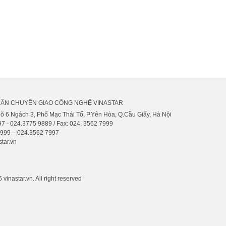
HẦN CHUYỂN GIAO CÔNG NGHỆ VINASTAR
gõ 6 Ngách 3, Phố Mạc Thái Tổ, P.Yên Hòa, Q.Cầu Giấy, Hà Nội
7 - 024.3775 9889 / Fax: 024. 3562 7999
9999 – 024.3562 7997
tar.vn
vinastar.vn. All right reserved