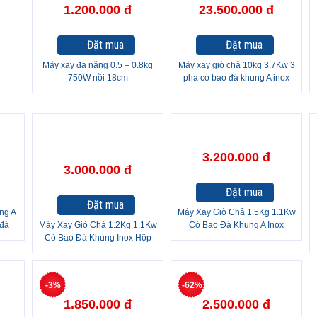
1.200.000 đ
23.500.000 đ
Đặt mua
Đặt mua
Máy xay đa năng 0.5 – 0.8kg
Máy xay giò chả 10kg 3.7Kw 3
750W nồi 18cm
pha có bao đá khung A inox
3.200.000 đ
3.000.000 đ
Đặt mua
Đặt mua
ng A
Máy Xay Giò Chả 1.5Kg 1.1Kw
 đá
Máy Xay Giò Chả 1.2Kg 1.1Kw
Có Bao Đá Khung A Inox
Có Bao Đá Khung Inox Hộp
-3%
-62%
1.850.000 đ
2.500.000 đ