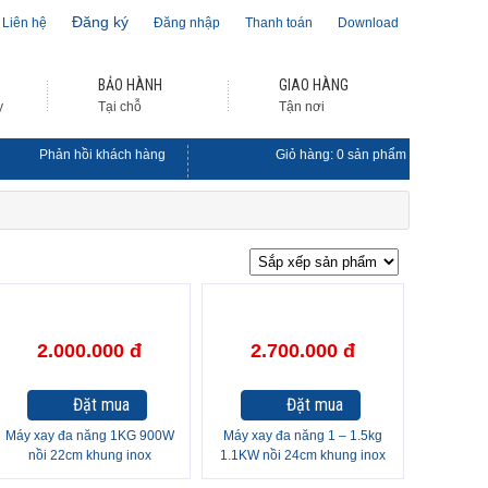
Đăng ký
Liên hệ
Đăng nhập
Thanh toán
Download
BẢO HÀNH
GIAO HÀNG
y
Tại chỗ
Tận nơi
Phản hồi khách hàng
Giỏ hàng:
0
sản phẩm
2.000.000 đ
2.700.000 đ
Đặt mua
Đặt mua
Máy xay đa năng 1KG 900W
Máy xay đa năng 1 – 1.5kg
nồi 22cm khung inox
1.1KW nồi 24cm khung inox