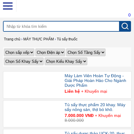
0
Trang chủ
›
MÁY THỰC PHẨM
›
Tủ sấy thuốc
Máy Làm Viên Hoàn Tự Động -
Giải Pháp Hoàn Hảo Cho Ngành
Dược Phẩm
Liên hệ
+ Khuyến mại
Tủ sấy thực phẩm 20 khay. Máy
sấy nông sản, thịt bò khô.
7.000.000 VNĐ
+ Khuyến mại
8.000.000
Tủ sấy dược thảo UCK-20, thực