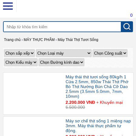
0
Trang chủ
›
MÁY THỰC PHẨM
›
Máy Thái Thịt Tươi Sống
Máy thái thịt tươi sống 80kg/h 1
Cửa 2.5mm, 850w Thái Thịt Phở
Bò Thịt Nướng Bún Chả Cỡ Dao
2.5mm (3.5mm 5.0mm, 7mm,
10mm)
2.200.000 VNĐ
+ Khuyến mại
6.500.000
Máy sơ chế thịt sống 1 miệng nạp
3mm. Máy thái thực phẩm tự
động.