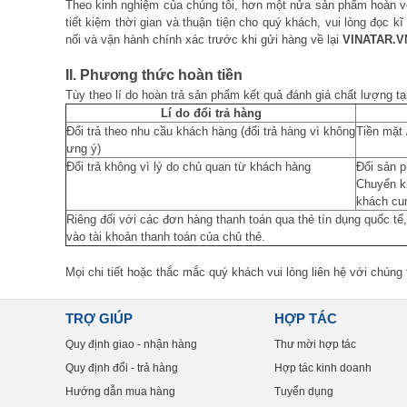
Theo kinh nghiệm của chúng tôi, hơn một nửa sản phẩm hoàn về 
tiết kiệm thời gian và thuận tiện cho quý khách, vui lòng đọc 
nối và vận hành chính xác trước khi gửi hàng về lại
VINATAR.V
II. Phương thức hoàn tiền
Tùy theo lí do hoàn trả sản phẩm kết quả đánh giá chất lượng tạ
Lí do đổi trả hàng
Đổi trả theo nhu cầu khách hàng (đổi trả hàng vì không
Tiền mặt
ưng ý)
Đổi trả không vì lý do chủ quan từ khách hàng
Đổi sản 
Chuyển k
khách cu
Riêng đối với các đơn hàng thanh toán qua thẻ tín dụng quốc tế,
vào tài khoản thanh toán của chủ thẻ.
Mọi chi tiết hoặc thắc mắc quý khách vui lòng liên hệ với chúng t
TRỢ GIÚP
HỢP TÁC
Quy định giao - nhận hàng
Thư mời hợp tác
Quy định đổi - trả hàng
Hợp tác kinh doanh
Hướng dẫn mua hàng
Tuyển dụng