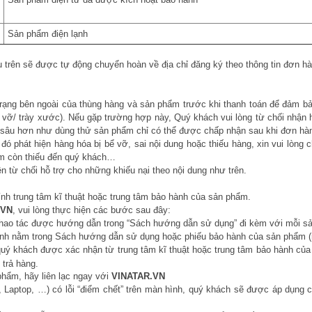
Sản phẩm điện lạnh
 trên sẽ được tự động chuyển hoàn về địa chỉ đăng ký theo thông tin đơn h
trạng bên ngoài của thùng hàng và sản phẩm trước khi thanh toán để đảm b
bể vỡ/ trày xước). Nếu gặp trường hợp này, Quý khách vui lòng từ chối nhậ
ra sâu hơn như dùng thử sản phẩm chỉ có thể được chấp nhận sau khi đơn hà
ó phát hiện hàng hóa bị bể vỡ, sai nội dung hoặc thiếu hàng, xin vui lòn
hẩm còn thiếu đến quý khách…
 từ chối hỗ trợ cho những khiếu nại theo nội dung như trên.
ính trung tâm kĩ thuật hoặc trung tâm bảo hành của sản phẩm.
.VN
, vui lòng thực hiện các bước sau đây:
hao tác được hướng dẫn trong “Sách hướng dẫn sử dụng” đi kèm với mỗi sả
hành nằm trong Sách hướng dẫn sử dụng hoặc phiếu bảo hành của sản phẩm 
uý khách được xác nhận từ trung tâm kĩ thuật hoặc trung tâm bảo hành của s
 trả hàng.
phẩm, hãy liên lạc ngay với
VINATAR.VN
, Laptop, …) có lỗi “điểm chết” trên màn hình, quý khách sẽ được áp dụng ch