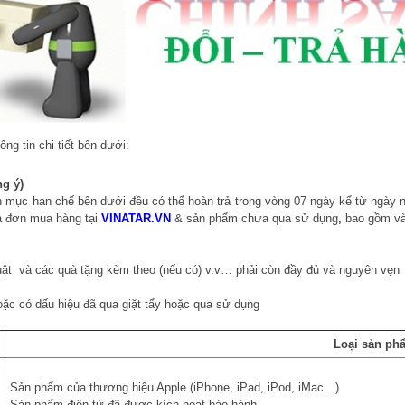
ng tin chi tiết bên dưới:
ng ý)
mục hạn chế bên dưới đều có thể hoàn trả trong vòng 07 ngày kể từ ngày nhậ
óa đơn mua hàng tại
VINATAR.VN
& sản phẩm chưa qua sử dụng
,
bao gồm và
uật và các quà tặng kèm theo (nếu có) v.v… phải còn đầy đủ và nguyên vẹn
oặc có dấu hiệu đã qua giặt tẩy hoặc qua sử dụng
Loại sản ph
Sản phẩm của thương hiệu Apple (iPhone, iPad, iPod, iMac…)
Sản phẩm điện tử đã được kích hoạt bảo hành