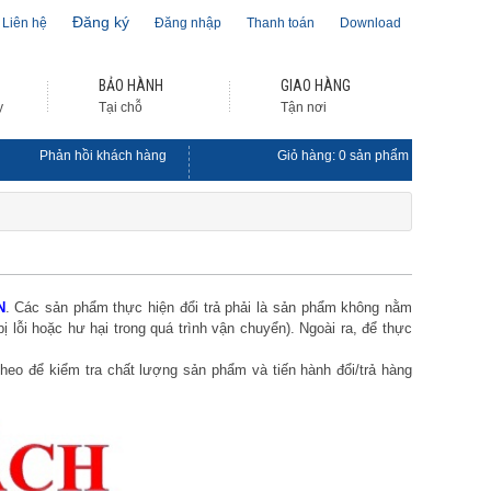
Đăng ký
Liên hệ
Đăng nhập
Thanh toán
Download
BẢO HÀNH
GIAO HÀNG
y
Tại chỗ
Tận nơi
Phản hồi khách hàng
Giỏ hàng:
0
sản phẩm
N
. Các sản phẩm thực hiện đổi trả phải là sản phẩm không nằm
lỗi hoặc hư hại trong quá trình vận chuyển). Ngoài ra, để thực
heo để kiểm tra chất lượng sản phẩm và tiến hành đổi/trả hàng