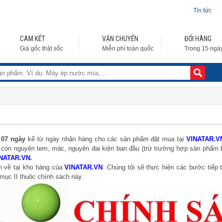
Tin tức
CAM KẾT
VẬN CHUYỂN
ĐỔI HÀNG
Giá gốc thật sốc
Miễn phí toàn quốc
Trong 15 ngà
 07 ngày
kể từ ngày nhận hàng cho các sản phẩm đặt mua tại
VINATAR.V
òn nguyên tem, mác, nguyên đai kiện ban đầu (trừ trường hợp sản phẩm bị 
NATAR.VN
.
n về tại kho hàng của
VINATAR.VN
.
Chúng tôi sẽ thực hiện các bước tiếp t
 mục II thuộc chính sách này.