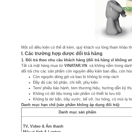
Một số điều kiện có thể đi kèm, quý khách vui lòng tham khảo thô
I. Các trường hợp được đổi trả hàng
1. Đổi trả theo nhu cầu khách hàng (đổi trả hàng vì không ư
Tất cả mặt hàng mua từ
VINATAR.VN
.
và không nằm trong danh 
đổi trả cho các sản phẩm còn nguyên điều kiện ban đầu, còn h
Còn nguyên đóng gói và bao bì không bị móp rách
Đầy đủ các bộ phận, chi tiết, phụ kiện.
Tem/ phiếu bảo hành, tem thương hiệu, hướng dẫn kỹ th
Không có dữ liệu trong sản phẩm có thiết bị lưu trữ.
Không bị dơ bẩn, trầy xước, bể vỡ, hư hỏng, có mùi lạ h
Danh mục hạn chế (sản phẩm không áp dụng đổi trả):
Danh mục sản phẩm
TV, Video & Âm thanh
Máy vi tính & Laptop