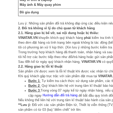
Máy ảnh & Máy quay phim
Đồ gia dụng
Lưu ý: Những sản phẩm đổi trả không đáp ứng các điều kiện nêu
2. Đổi trả không vì lý do chủ quan từ khách hàng
2.1. Hàng giao bị bể vỡ, sai nội dung hoặc bị thiếu:
VINATAR.VN
khuyến khích quý khách hàng
phải
kiểm tra tình 
theo đơn đặt hàng và tình trạng bên ngoài không bị tác động (
tôi có phương án xử lí kịp thời. (Xin lưu ý những bước kiểm t
Trong trường hợp khách hàng đã thanh toán, nhận hàng và sau đ
tôi hỗ trợ các bước tiếp theo như đổi/trả hàng hoặc gửi sản p
Sau 48h kể từ ngày quý khách nhận hàng,
VINATAR.VN
có quyền
2.2. Hàng giao bị lỗi kĩ thuật
Sản phẩm chỉ được xem là lỗi kĩ thuật khi được xác nhận từ ch
Khi quý khách gặp trục trặc với sản phẩm đặt mua tại
VINATAR
Bước 1
:
Tự kiểm tra cách thức sử dụng sản phẩm, các t
Bước 2
:
Quý khách liên hệ với trung tâm kĩ thuật/ bảo 
Bước 3
:
Trong vòng 07 ngày kể từ ngày nhận hàng, nếu q
Hướng dẫn đổi trả hàng
cập ngay
để bắt đầu quy trình đổi
Nếu không thể liên hệ với trung tâm kĩ thuật/ bảo hành của sản 
**Lưu ý:
Đối với các sản phẩm Điện tử, Thiết bị viễn thông (TV
sản phẩm có từ 03 (ba) “điểm chết” trở lên.