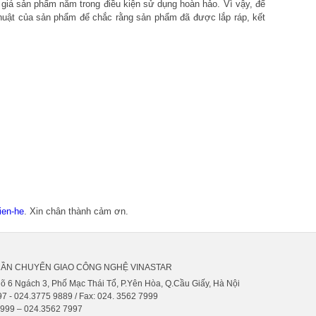
 giá sản phẩm nằm trong điều kiện sử dụng hoàn hảo. Vì vậy, để
ĩ thuật của sản phẩm để chắc rằng sản phẩm đã được lắp ráp, kết
:
lien-he
. Xin chân thành cảm ơn.
HẦN CHUYỂN GIAO CÔNG NGHỆ VINASTAR
gõ 6 Ngách 3, Phố Mạc Thái Tổ, P.Yên Hòa, Q.Cầu Giấy, Hà Nội
7 - 024.3775 9889 / Fax: 024. 3562 7999
9999 – 024.3562 7997