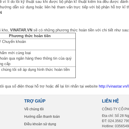
vì lí do lỗi kỹ thuật sau khi được bộ phận kĩ thuật kiểm tra đều được đánh
kĩ hướng dẫn sử dụng hoặc liên hệ tham vấn trực tiếp với bộ phận hỗ trợ k
N
i kho,
VINATAR.VN
sẽ có những phương thức hoàn tiền với chi tiết như sau
Phương thức hoàn tiền
 / Chuyển khoản
phẩm mới cùng loại
hoản qua ngân hàng theo thông tin của quý
ng cấp
 chúng tôi sẽ áp dụng hình thức hoàn tiền
ôi qua số điện thoại hỗ trợ hoặc để lại lời nhắn tại website
http://vinastar.vn/
TRỢ GIÚP
LIÊN HỆ
Về chúng tôi
CÔNG TY CỔ P
Địa chỉ: Số 28 N
Hướng dẫn thanh toán
ĐT: 024.3562 799
Điều khoản sử dụng
Hotline: 035654