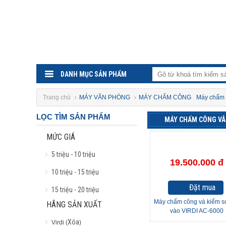
DANH MỤC SẢN PHẨM
Trang chủ
›
MÁY VĂN PHÒNG
›
MÁY CHẤM CÔNG
Máy chấm 
LỌC TÌM SẢN PHẨM
MÁY CHẤM CÔNG VÂ
MỨC GIÁ
5 triệu - 10 triệu
19.500.000 đ
10 triệu - 15 triệu
Đặt mua
15 triệu - 20 triệu
Máy chấm công và kiểm so
HÃNG SẢN XUẤT
vào VIRDI AC-6000
Xóa
Virdi (
)