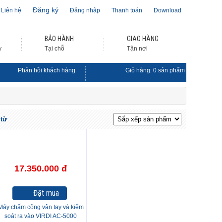
Đăng ký
Liên hệ
Đăng nhập
Thanh toán
Download
BẢO HÀNH
GIAO HÀNG
y
Tại chỗ
Tận nơi
Phản hồi khách hàng
Giỏ hàng:
0
sản phẩm
 từ
17.350.000 đ
Đặt mua
Máy chấm công vân tay và kiểm
soát ra vào VIRDI AC-5000