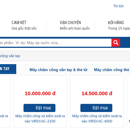
Tin tức
CAM KẾT
VẬN CHUYỂN
ĐỔI HÀNG
Giá gốc thật sốc
Miễn phí toàn quốc
Trong 15 ngà
công vân tay
N TAY
Máy chấm công vân tay & thẻ từ
Máy chấm công thẻ
10.000.000 đ
14.500.000 đ
Đặt mua
Đặt mua
át ra
Máy chấm công và kiểm soát ra
Máy chấm công và kiểm soát ra
vào VIRDI AC-2100
vào VIRDI AC-4000