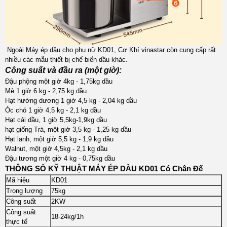
Ngoài Máy ép dầu cho phụ nữ KD01, Cơ Khí vinastar còn cung cấp rất
nhiều các mẫu thiết bị chế biến dầu khác.
Công suất và đầu ra (một giờ):
Đậu phộng một giờ 4kg - 1,75kg dầu
Mè 1 giờ 6 kg - 2,75 kg dầu
Hạt hướng dương 1 giờ 4,5 kg - 2,04 kg dầu
Óc chó 1 giờ 4,5 kg - 2,1 kg dầu
Hạt cải dầu, 1 giờ 5,5kg-1,9kg dầu
hạt giống Trà, một giờ 3,5 kg - 1,25 kg dầu
Hạt lanh, một giờ 5,5 kg - 1,9 kg dầu
Walnut, một giờ 4,5kg - 2,1 kg dầu
Đậu tương một giờ 4 kg - 0,75kg dầu
THÔNG SỐ KỸ THUẬT MÁY ÉP DẦU KD01 Có Chân Đế
Mã hiệu
KD01
Trọng lượng
75kg
Công suất
2KW
Công suất
18-24kg/1h
thực tế