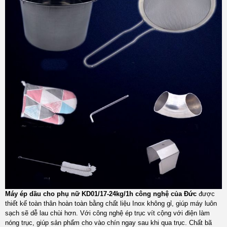
Máy ép dầu cho phụ nữ KD01/17-24kg/1h công nghệ của Đức
được
thiết kế toàn thân hoàn toàn bằng chất liệu Inox không gỉ, giúp máy luôn
sạch sẽ dễ lau chùi hơn. Với công nghệ ép trục vít cộng với điện làm
nóng trục, giúp sản phẩm cho vào chín ngay sau khi qua trục. Chất bã