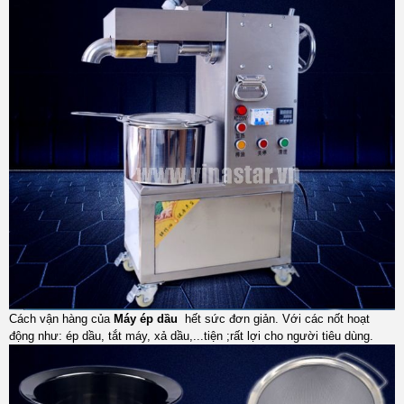
Cách vận hàng của
Máy ép dầu
hết sức đơn giản. Với các nốt hoạt
động như: ép dầu, tắt máy, xả dầu,...tiện ;rất lợi cho người tiêu dùng.