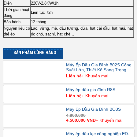
Điện
220V-2,8KW/1h
Thời gian hoạt
Liên tục 72h
động
Bảo hành
12 tháng
Nguyên liệu có
Lạc, vừng, mè, đậu tương, dừa, hạt cải dầu, hạt mùi, hạt
thể ép
óc chó, sachi, hạt chè…
SẢN PHẨM CÙNG HÃNG
Máy Ép Dầu Gia Đình B02S Công
Suất Lớn, Thiết Kế Sang Trọng
Liên hệ
+ Khuyến mại
Máy ép dầu gia đình R8S
Liên hệ
+ Khuyến mại
Máy Ép Dầu Gia Đình BO3S
4.800.000
4.500.000 VNĐ
+ Khuyến mại
Máy ép dầu lạc công nghiệp ED-