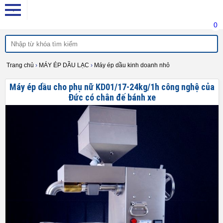
0
Trang chủ
›
MÁY ÉP DẦU LẠC
›
Máy ép dầu kinh doanh nhỏ
Máy ép dầu cho phụ nữ KD01/17-24kg/1h công nghệ của
Đức có chân đế bánh xe