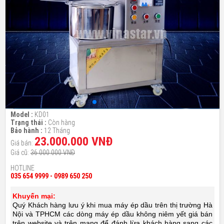
Model :
KD01
Trạng thái :
Còn hàng
Bảo hành :
12 Tháng
23.000.000 VNĐ
Giá bán:
Giá cũ:
36.000.000 VNĐ
HOTLINE
035 654 9999 - 0989 650 250
Khuyến mại:
Quý Khách hàng lưu ý khi mua máy ép dầu trên thị trường Hà
Nội và TPHCM các dòng máy ép dầu không niêm yết giá bán
trên website và trên mạng để đánh lừa khách hàng sang các