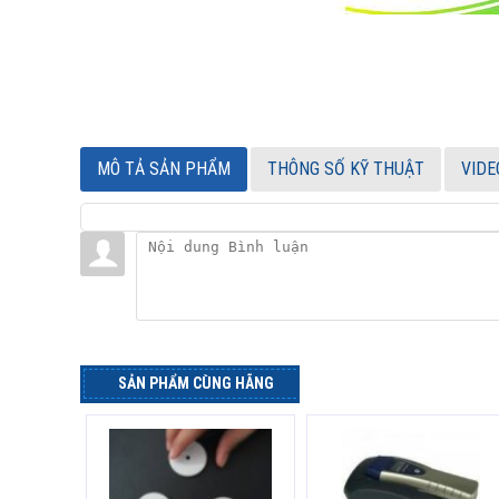
MÔ TẢ SẢN PHẨM
THÔNG SỐ KỸ THUẬT
VIDE
SẢN PHẨM CÙNG HÃNG