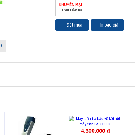
KHUYẾN MẠI
10 nút tuần tra.
Đặt mua
In báo giá
O
4.300.000 đ