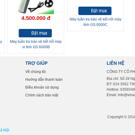
Đặt mua
4.500.000 đ
Máy tuần tra bảo vệ kết nối máy
tính GS 6000C
Đặt mua
áy
Máy tuần tra bảo vệ kết nối máy
vi tính GS 6000B
TRỢ GIÚP
LIÊN HỆ
Về chúng tôi
CÔNG TY CỔ P
Địa chỉ: Số 28 N
Hướng dẫn thanh toán
ĐT: 024.3562 799
Điều khoản sử dụng
Hotline: 035654
Email: info@vinas
Chính sách bảo mật
Copyright © 2016 
Hà Nội