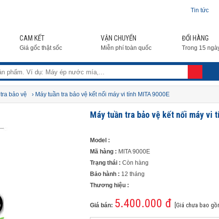
Tin tức
CAM KẾT
VẬN CHUYỂN
ĐỔI HÀNG
Giá gốc thật sốc
Miễn phí toàn quốc
Trong 15 ngà
tra bảo vệ
› Máy tuần tra bảo vệ kết nối máy vi tính MITA 9000E
Máy tuần tra bảo vệ kết nối máy vi 
Model :
Mã hàng :
MITA 9000E
Trạng thái :
Còn hàng
Bảo hành :
12 tháng
Thương hiệu :
5.400.000 đ
[Giá chưa bao gồ
Giá bán: