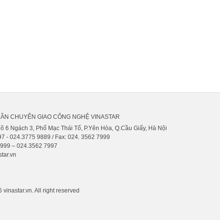
HẦN CHUYỂN GIAO CÔNG NGHỆ VINASTAR
gõ 6 Ngách 3, Phố Mạc Thái Tổ, P.Yên Hòa, Q.Cầu Giấy, Hà Nội
7 - 024.3775 9889 / Fax: 024. 3562 7999
9999 – 024.3562 7997
tar.vn
vinastar.vn. All right reserved