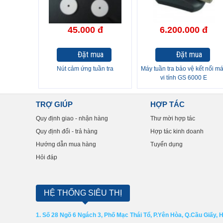
45.000 đ
6.200.000 đ
Đặt mua
Đặt mua
Nút cảm ứng tuần tra
Máy tuần tra bảo vệ kết nối m
vi tính GS 6000 E
TRỢ GIÚP
HỢP TÁC
Quy định giao - nhận hàng
Thư mời hợp tác
Quy định đổi - trả hàng
Hợp tác kinh doanh
Hướng dẫn mua hàng
Tuyển dụng
Hỏi đáp
HỆ THỐNG SIÊU THỊ
1. Số 28 Ngõ 6 Ngách 3, Phố Mạc Thái Tổ, P.Yên Hòa, Q.Cầu Giấy, 