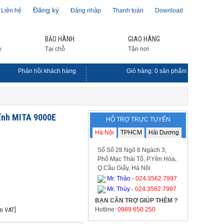
Đăng ký
Liên hệ
Đăng nhập
Thanh toán
Download
BẢO HÀNH
GIAO HÀNG
y
Tại chỗ
Tận nơi
Phản hồi khách hàng
Giỏ hàng:
0
sản phẩm
tính MITA 9000E
HỖ TRỢ TRỰC TUYẾN
Hà Nội
TPHCM
Hải Dương
Số Số 28 Ngõ 6 Ngách 3,
Phố Mạc Thái Tổ, P.Yên Hòa,
Q.Cầu Giấy, Hà Nội
Mr. Thảo
-
024.3562.7997
Mr. Thùy
-
024.3562.7997
BẠN CẦN TRỢ GIÚP THÊM ?
m VAT]
Hotline:
0989 650 250