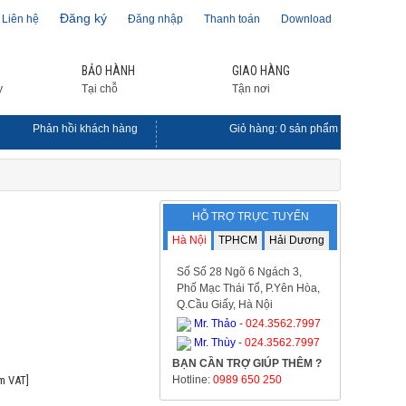
Đăng ký
Liên hệ
Đăng nhập
Thanh toán
Download
BẢO HÀNH
GIAO HÀNG
y
Tại chỗ
Tận nơi
Phản hồi khách hàng
Giỏ hàng:
0
sản phẩm
HỖ TRỢ TRỰC TUYẾN
Hà Nội
TPHCM
Hải Dương
Số Số 28 Ngõ 6 Ngách 3,
Phố Mạc Thái Tổ, P.Yên Hòa,
Q.Cầu Giấy, Hà Nội
Mr. Thảo
-
024.3562.7997
Mr. Thùy
-
024.3562.7997
BẠN CẦN TRỢ GIÚP THÊM ?
m VAT]
Hotline:
0989 650 250