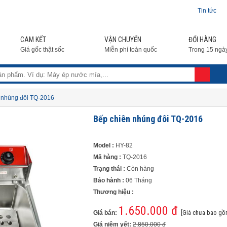
Tin tức
CAM KẾT
VẬN CHUYỂN
ĐỔI HÀNG
Giá gốc thật sốc
Miễn phí toàn quốc
Trong 15 ngà
n nhúng đôi TQ-2016
Bếp chiên nhúng đôi TQ-2016
Model :
HY-82
Mã hàng :
TQ-2016
Trạng thái :
Còn hàng
Bảo hành :
06 Tháng
Thương hiệu :
1.650.000 đ
[Giá chưa bao gồ
Giá bán:
Giá niêm yết:
2.850.000 đ