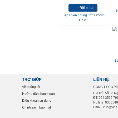
Đặt mua
B
Bếp chiên nhúng đơn Omoso
OZ-81
Bế
TRỢ GIÚP
LIÊN HỆ
Về chúng tôi
CÔNG TY CỔ P
Địa chỉ: Số 28 N
Hướng dẫn thanh toán
ĐT: 024.3562 799
Điều khoản sử dụng
Hotline: 035654
Email: info@vinas
Chính sách bảo mật