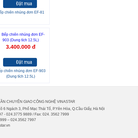
Đặt mua
ếp chiên nhúng đơn EF-81
3.400.000 đ
Đặt mua
p chiên nhúng đơn EF-903
(Dung tích 12.5L)
HẦN CHUYỂN GIAO CÔNG NGHỆ VINASTAR
gõ 6 Ngách 3, Phố Mạc Thái Tổ, P.Yên Hòa, Q.Cầu Giấy, Hà Nội
7 - 024.3775 9889 / Fax: 024. 3562 7999
9999 – 024.3562 7997
tar.vn