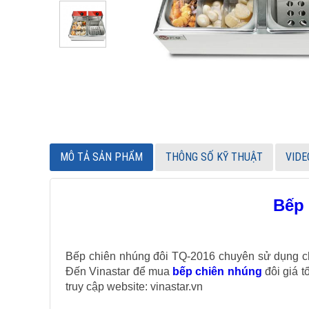
MÔ TẢ SẢN PHẨM
THÔNG SỐ KỸ THUẬT
VIDE
Bếp 
Bếp chiên nhúng đôi TQ-2016 chuyên sử dụng cho 
Đến Vinastar để mua
bếp chiên nhúng
đôi giá t
truy cập website: vinastar.vn