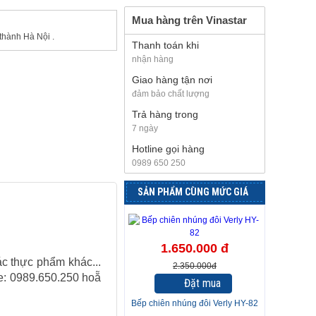
Mua hàng trên Vinastar
thành Hà Nội .
Thanh toán khi
nhận hàng
Giao hàng tận nơi
đảm bảo chất lượng
Trả hàng trong
7 ngày
Hotline gọi hàng
0989 650 250
SẢN PHẨM CÙNG MỨC GIÁ
-30%
1.650.000 đ
ác thực phẩm khác...
2.350.000đ
ine: 0989.650.250 hoẵ
Đặt mua
Bếp chiên nhúng đôi Verly HY-82