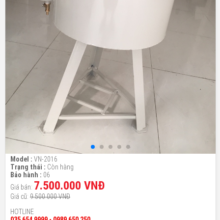
Model :
VN-2016
Trạng thái :
Còn hàng
Bảo hành :
06
7.500.000 VNĐ
Giá bán:
Giá cũ:
9.500.000 VNĐ
HOTLINE
035 654 9999 - 0989 650 250