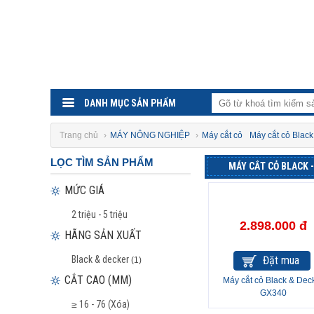
DANH MỤC SẢN PHẨM
Trang chủ
›
MÁY NÔNG NGHIỆP
›
Máy cắt cỏ
Máy cắt cỏ Black
LỌC TÌM SẢN PHẨM
MÁY CẮT CỎ BLACK 
MỨC GIÁ
2 triệu - 5 triệu
2.898.000 đ
HÃNG SẢN XUẤT
Black & decker
Đặt mua
(1)
CẮT CAO (MM)
Máy cắt cỏ Black & Dec
GX340
≥ 16 - 76 (Xóa)