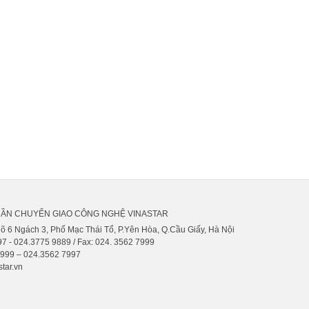
HẦN CHUYỂN GIAO CÔNG NGHỆ VINASTAR
gõ 6 Ngách 3, Phố Mạc Thái Tổ, P.Yên Hòa, Q.Cầu Giấy, Hà Nội
7 - 024.3775 9889 / Fax: 024. 3562 7999
9999 – 024.3562 7997
tar.vn