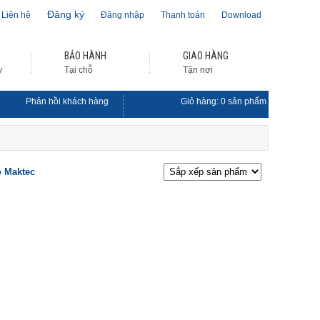
Đăng ký
Liên hệ
Đăng nhập
Thanh toán
Download
BẢO HÀNH
GIAO HÀNG
y
Tại chỗ
Tận nơi
Phản hồi khách hàng
Giỏ hàng:
0
sản phẩm
ỏ Maktec