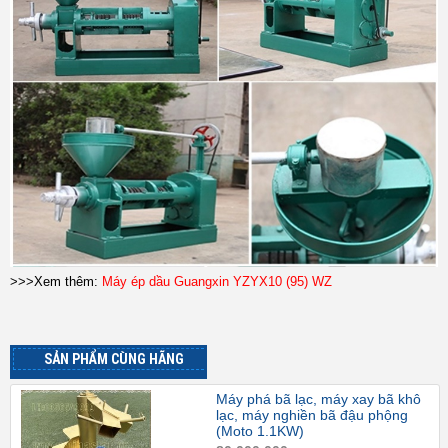
>>>Xem thêm:
Máy ép dầu Guangxin YZYX10 (95) WZ
SẢN PHẨM CÙNG HÃNG
Máy phá bã lạc, máy xay bã khô
lạc, máy nghiền bã đậu phộng
(Moto 1.1KW)