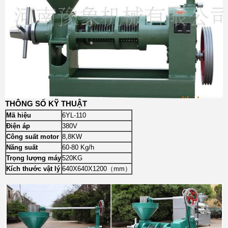
THÔNG SỐ KỸ THUẬT
Mã hiệu
6YL-110
Điện áp
380V
Công suất motor
8,8KW
Năng suất
60-80 Kg/h
Trọng lượng máy
520KG
Kích thước vật lý
640X640X1200（mm）