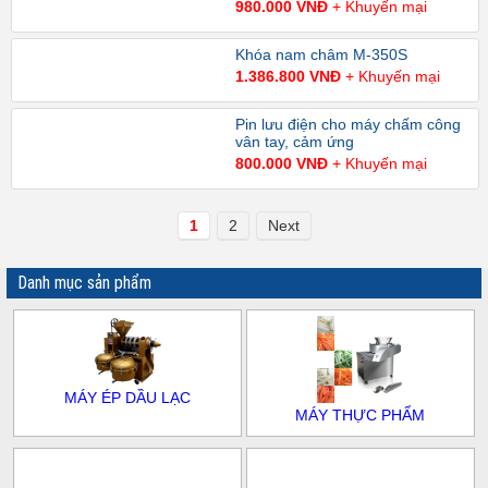
980.000 VNĐ
+ Khuyến mại
Khóa nam châm M-350S
1.386.800 VNĐ
+ Khuyến mại
Pin lưu điện cho máy chấm công
vân tay, cảm ứng
800.000 VNĐ
+ Khuyến mại
1
2
Next
Danh mục sản phẩm
MÁY ÉP DẦU LẠC
MÁY THỰC PHẨM