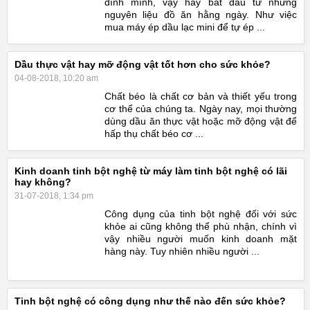
đình mình, vậy hãy bắt đầu từ những
nguyên liệu đồ ăn hằng ngày. Như việc
mua máy ép dầu lạc mini để tự ép ...
Dầu thực vật hay mỡ động vật tốt hơn cho sức khỏe?
04-08-2018, 10:20 am
Chất béo là chất cơ bản và thiết yếu trong
cơ thể của chúng ta. Ngày nay, mọi thường
dùng dầu ăn thực vật hoặc mỡ động vật để
hấp thụ chất béo cơ ...
Kinh doanh tinh bột nghệ từ máy làm tinh bột nghệ có lãi
hay không?
31-07-2018, 1:34 pm
Công dụng của tinh bột nghệ đối với sức
khỏe ai cũng không thể phù nhận, chính vì
vậy nhiều người muốn kinh doanh mặt
hàng này. Tuy nhiên nhiều người ...
Tinh bột nghệ có công dụng như thế nào đến sức khỏe?