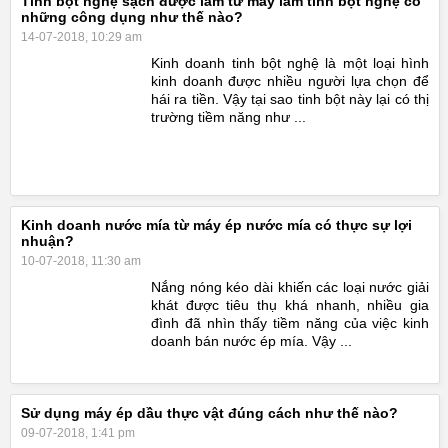
Tinh bột nghệ sạch được làm từ máy làm tinh bột nghệ có
những công dụng như thế nào?
14-07-2018, 10:29 am
Kinh doanh tinh bột nghệ là một loại hình
kinh doanh được nhiều người lựa chọn để
hái ra tiền. Vậy tại sao tinh bột này lại có thị
trường tiềm năng như ...
Kinh doanh nước mía từ máy ép nước mía có thực sự lợi
nhuận?
10-07-2018, 11:30 am
Nắng nóng kéo dài khiến các loại nước giải
khát được tiêu thụ khá nhanh, nhiều gia
đình đã nhìn thấy tiềm năng của việc kinh
doanh bán nước ép mía. Vậy ...
Sử dụng máy ép dầu thực vật đúng cách như thế nào?
09-07-2018, 1:41 pm