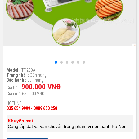
Model :
TT-200A
Trạng thái :
Còn hàng
Bảo hành :
03 Tháng
900.000 VNĐ
Giá bán:
Giá cũ:
1.650.000 VNĐ
HOTLINE
035 654 9999 - 0989 650 250
Khuyến mại:
Công lắp đặt và vận chuyển trong phạm vi nội thành Hà Nội .