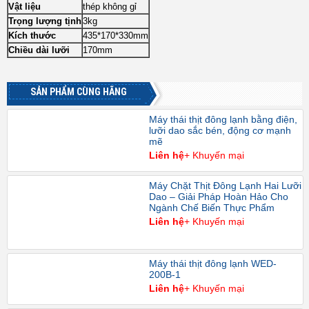
Vật liệu
thép không gỉ
Trọng lượng tịnh
3kg
Kích thước
435*170*330mm
Chiều dài lưỡi
170mm
SẢN PHẨM CÙNG HÃNG
Máy thái thịt đông lạnh bằng điện,
lưỡi dao sắc bén, động cơ mạnh
mẽ
Liên hệ
+ Khuyến mại
Máy Chặt Thịt Đông Lạnh Hai Lưỡi
Dao – Giải Pháp Hoàn Hảo Cho
Ngành Chế Biến Thực Phẩm
Liên hệ
+ Khuyến mại
Máy thái thịt đông lạnh WED-
200B-1
Liên hệ
+ Khuyến mại