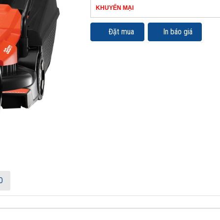
KHUYẾN MẠI
Đặt mua
In báo giá
O