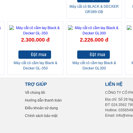
Máy cắt cỏ BLACK & DECKER
GR389-GB
2.300.000 đ
2.226.000 đ
Đặt mua
Đặt mua
Máy cắt cỏ cầm tay Black &
Máy cắt cỏ cầm tay Black &
Decker GL-350
Decker GL300
TRỢ GIÚP
LIÊN HỆ
Về chúng tôi
CÔNG TY CỔ P
Địa chỉ: Số 28 N
Hướng dẫn thanh toán
ĐT: 024.3562 799
Điều khoản sử dụng
Hotline: 035654
Email: info@vinas
Chính sách bảo mật