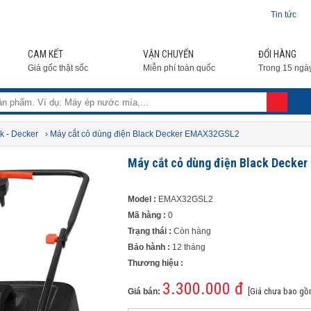
Tin tức
CAM KẾT
VẬN CHUYỂN
ĐỔI HÀNG
Giá gốc thật sốc
Miễn phí toàn quốc
Trong 15 ngà
k - Decker
› Máy cắt cỏ dùng điện Black Decker EMAX32GSL2
Máy cắt cỏ dùng điện Black Deck
Model :
EMAX32GSL2
Mã hàng :
0
Trạng thái :
Còn hàng
Bảo hành :
12 tháng
Thương hiệu :
3.300.000 đ
[Giá chưa bao gồ
Giá bán: