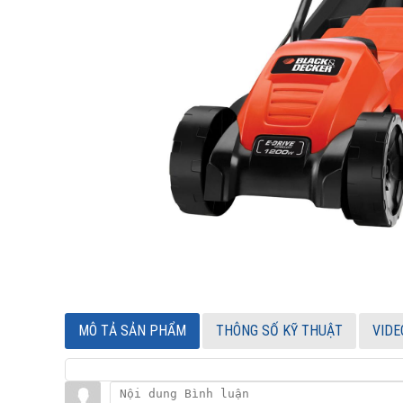
MÔ TẢ SẢN PHẨM
THÔNG SỐ KỸ THUẬT
VIDE