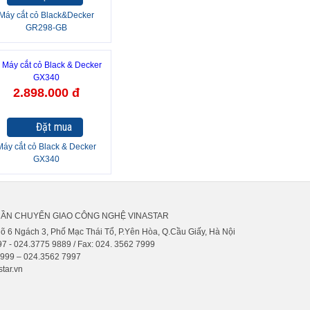
Máy cắt cỏ Black&Decker
GR298-GB
2.898.000 đ
Đặt mua
Máy cắt cỏ Black & Decker
GX340
HẦN CHUYỂN GIAO CÔNG NGHỆ VINASTAR
gõ 6 Ngách 3, Phố Mạc Thái Tổ, P.Yên Hòa, Q.Cầu Giấy, Hà Nội
7 - 024.3775 9889 / Fax: 024. 3562 7999
9999 – 024.3562 7997
tar.vn