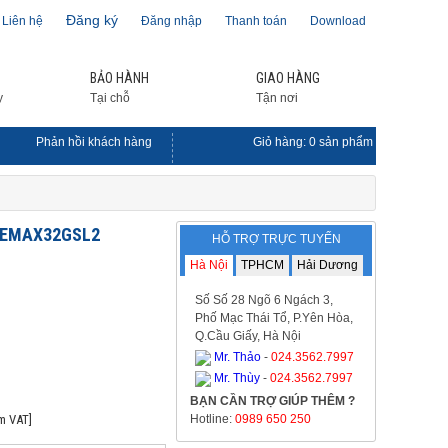
Đăng ký
Liên hệ
Đăng nhập
Thanh toán
Download
BẢO HÀNH
GIAO HÀNG
y
Tại chỗ
Tận nơi
Phản hồi khách hàng
Giỏ hàng:
0
sản phẩm
er EMAX32GSL2
HỖ TRỢ TRỰC TUYẾN
Hà Nội
TPHCM
Hải Dương
Số Số 28 Ngõ 6 Ngách 3,
Phố Mạc Thái Tổ, P.Yên Hòa,
Q.Cầu Giấy, Hà Nội
Mr. Thảo
-
024.3562.7997
Mr. Thùy
-
024.3562.7997
BẠN CẦN TRỢ GIÚP THÊM ?
m VAT]
Hotline:
0989 650 250