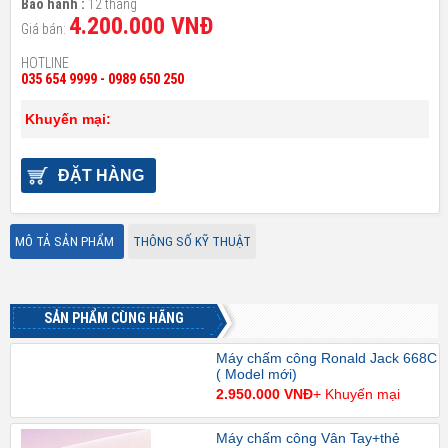
Bảo hành :
12 tháng
4.200.000 VNĐ
Giá bán:
HOTLINE
035 654 9999 - 0989 650 250
Khuyến mại:
ĐẶT HÀNG
MÔ TẢ SẢN PHẨM
THÔNG SỐ KỸ THUẬT
SẢN PHẨM CÙNG HÃNG
Máy chấm công Ronald Jack 668C
( Model mới)
2.950.000 VNĐ
+ Khuyến mại
Máy chấm công Vân Tay+thẻ