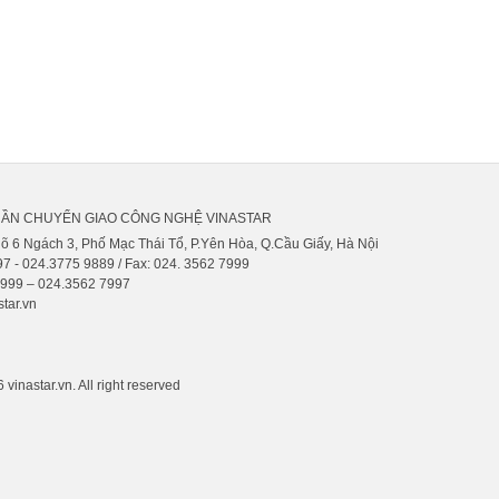
HẦN CHUYỂN GIAO CÔNG NGHỆ VINASTAR
gõ 6 Ngách 3, Phố Mạc Thái Tổ, P.Yên Hòa, Q.Cầu Giấy, Hà Nội
7 - 024.3775 9889 / Fax: 024. 3562 7999
9999 – 024.3562 7997
tar.vn
vinastar.vn. All right reserved