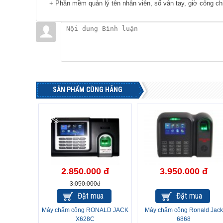
+ Phần mềm quản lý tên nhân viên, số vân tay, giờ công ch
SẢN PHẨM CÙNG HÃNG
-7%
2.850.000 đ
3.950.000 đ
3.050.000đ
Đặt mua
Đặt mua
Máy chấm công RONALD JACK
Máy chấm công Ronald Jack
X628C
6868