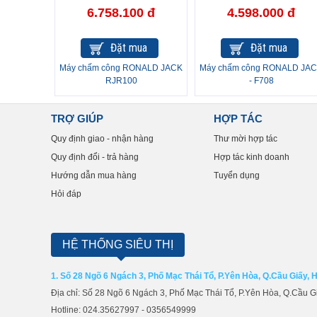
6.758.100 đ
4.598.000 đ
Đặt mua
Đặt mua
Máy chấm công RONALD JACK
Máy chấm công RONALD JA
RJR100
- F708
TRỢ GIÚP
HỢP TÁC
Quy định giao - nhận hàng
Thư mời hợp tác
Quy định đổi - trả hàng
Hợp tác kinh doanh
Hướng dẫn mua hàng
Tuyển dụng
Hỏi đáp
HỆ THỐNG SIÊU THỊ
1. Số 28 Ngõ 6 Ngách 3, Phố Mạc Thái Tổ, P.Yên Hòa, Q.Cầu Giấy, 
Địa chỉ: Số 28 Ngõ 6 Ngách 3, Phố Mạc Thái Tổ, P.Yên Hòa, Q.Cầu G
Hotline: 024.35627997 - 0356549999