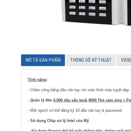
MÔ TẢ SẢN PHẨM
THÔNG SỐ KỸ THUẬT
VIDE
Tính năng
:
- Chấm công bằng dấu vân tay với màn hình màu tuyệt đẹp.
-
Quản lý đến
4.000 dấu vân tay& 4000 Thẻ cảm ứng + P
- Một người có thể đăng ký 10 dấu vân tay & password
-
Sử dụng Chip xử lý Intel của Mỹ
-
Sử dụng Sensor thế hệ mới chống trầy, chống mài mò