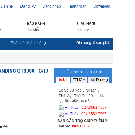
Đăng ký
Liên hệ
Đăng nhập
Thanh toán
Download
BẢO HÀNH
GIAO HÀNG
y
Tại chỗ
Tận nơi
Phản hồi khách hàng
Giỏ hàng:
0
sản phẩm
RANDING GT3000T-C/ID
HỖ TRỢ TRỰC TUYẾN
Hà Nội
TPHCM
Hải Dương
Số Số 28 Ngõ 6 Ngách 3,
Phố Mạc Thái Tổ, P.Yên Hòa,
Q.Cầu Giấy, Hà Nội
Mr. Thảo
-
024.3562.7997
Mr. Thùy
-
024.3562.7997
BẠN CẦN TRỢ GIÚP THÊM ?
m VAT]
Hotline:
0989 650 250