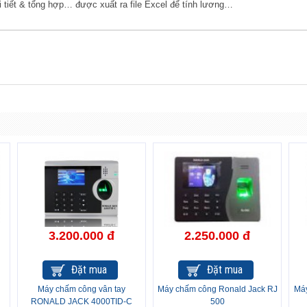
i tiết & tổng hợp… được xuất ra file Excel để tính lương…
3.200.000 đ
2.250.000 đ
Đặt mua
Đặt mua
Máy chấm công vân tay
Máy chấm công Ronald Jack RJ
Máy
RONALD JACK 4000TID-C
500