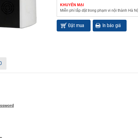
KHUYẾN MẠI
Miễn phí lắp đặt trong phạm vi nội thành Hà Nộ
Đặt mua
In báo giá
O
assword
n .