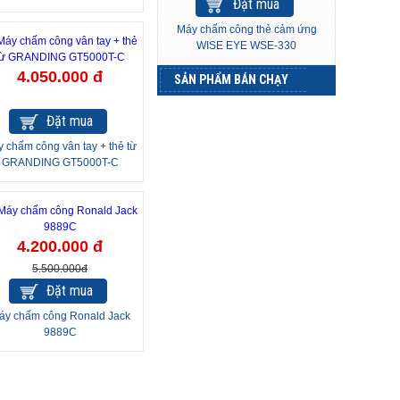
Đặt mua
Máy chấm công thẻ cảm ứng
WISE EYE WSE-330
4.050.000 đ
SẢN PHẨM BÁN CHẠY
Đặt mua
 chấm công vân tay + thẻ từ
GRANDING GT5000T-C
24%
4.200.000 đ
5.500.000đ
Đặt mua
áy chấm công Ronald Jack
9889C