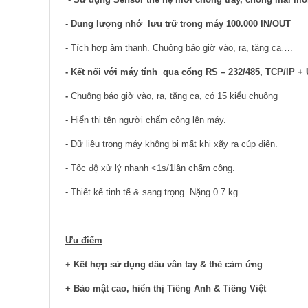
-
Dung lượng nhớ lưu trữ trong máy 100.000 IN/OUT
- Tích hợp âm thanh. Chuông báo giờ vào, ra, tăng ca….
- Kết nối với máy tính qua cổng RS – 232/485, TCP/IP +
-
Chuông báo giờ vào, ra, tăng ca, có 15 kiểu chuông
- Hiển thị tên người chấm công lên máy.
- Dữ liệu trong máy không bị mất khi xãy ra cúp điện.
- Tốc độ xử lý nhanh <1s/1lần chấm công.
- Thiết kế tinh tế & sang trọng. Nặng 0.7 kg
Ưu điểm
:
+
Kết hợp sử dụng dấu vân tay & thẻ cảm ứng
+ Bảo mật cao, hiển thị Tiếng Anh & Tiếng Việt