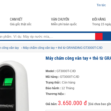
Tin tức
CAM KẾT
VẬN CHUYỂN
ĐỔI HÀNG
Giá gốc thật sốc
Miễn phí toàn quốc
Trong 15 ngà
 công vân tay
› Máy chấm công vân tay + thẻ từ GRANDING GT3000T-C/ID
Máy chấm công vân tay + thẻ từ G
Model :
GT3000T-C/ID
Mã hàng :
GT3000T-C/ID
Trạng thái :
Còn hàng
Bảo hành :
12 Tháng
Thương hiệu :
3.650.000 đ
[Giá chưa bao gồ
Giá bán: