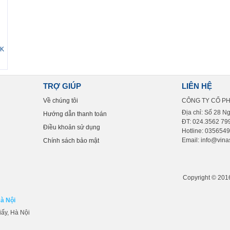
CK
TRỢ GIÚP
LIÊN HỆ
Về chúng tôi
CÔNG TY CỔ P
Địa chỉ: Số 28 N
Hướng dẫn thanh toán
ĐT: 024.3562 799
Điều khoản sử dụng
Hotline: 035654
Email: info@vinas
Chính sách bảo mật
Copyright © 2016 
Hà Nội
iấy, Hà Nội