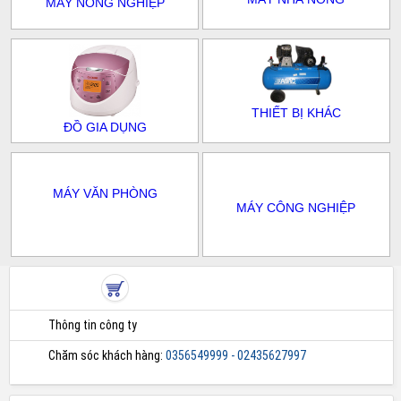
MÁY NÔNG NGHIỆP
THIẾT BỊ KHÁC
ĐỒ GIA DỤNG
MÁY VĂN PHÒNG
MÁY CÔNG NGHIỆP
Thông tin công ty
Chăm sóc khách hàng:
0356549999 - 02435627997