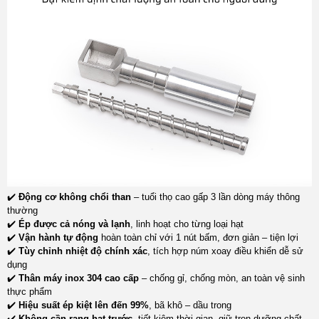
✔️
Động cơ không chổi than
– tuổi thọ cao gấp 3 lần dòng máy thông
thường
✔️
Ép được cả nóng và lạnh
, linh hoạt cho từng loại hạt
✔️
Vận hành tự động
hoàn toàn chỉ với 1 nút bấm, đơn giản – tiện lợi
✔️
Tùy chỉnh nhiệt độ chính xác
, tích hợp núm xoay điều khiển dễ sử
dụng
✔️
Thân máy inox 304 cao cấp
– chống gỉ, chống mòn, an toàn vệ sinh
thực phẩm
✔️
Hiệu suất ép kiệt lên đến 99%
, bã khô – dầu trong
✔️
Không cần rang hạt trước
, tiết kiệm thời gian, giữ trọn dưỡng chất