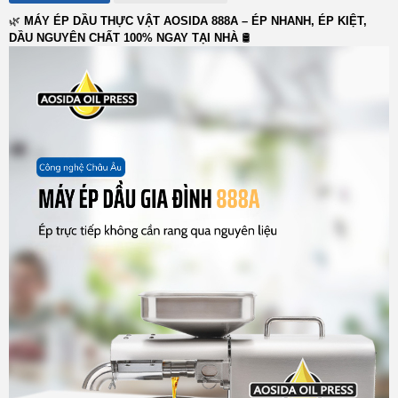
🌿
MÁY ÉP DẦU THỰC VẬT AOSIDA 888A – ÉP NHANH, ÉP KIỆT,
DẦU NGUYÊN CHẤT 100% NGAY TẠI NHÀ
🛢️