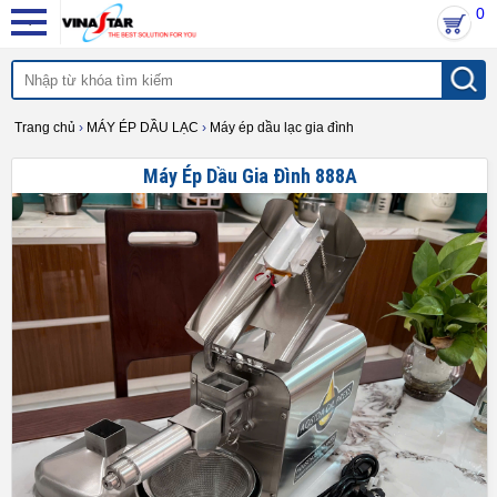
0
Trang chủ
›
MÁY ÉP DẦU LẠC
›
Máy ép dầu lạc gia đình
Máy Ép Dầu Gia Đình 888A