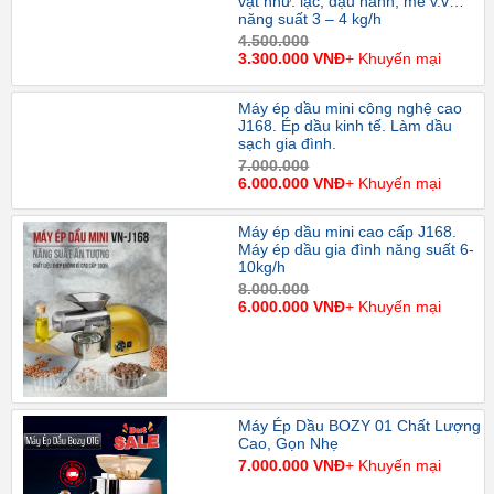
vật như: lạc, đậu nành, mè v.v…
năng suất 3 – 4 kg/h
4.500.000
3.300.000 VNĐ
+ Khuyến mại
Máy ép dầu mini công nghệ cao
J168. Ép dầu kinh tế. Làm dầu
sạch gia đình.
7.000.000
6.000.000 VNĐ
+ Khuyến mại
Máy ép dầu mini cao cấp J168.
Máy ép dầu gia đình năng suất 6-
10kg/h
8.000.000
6.000.000 VNĐ
+ Khuyến mại
Máy Ép Dầu BOZY 01 Chất Lượng
Cao, Gọn Nhẹ
7.000.000 VNĐ
+ Khuyến mại