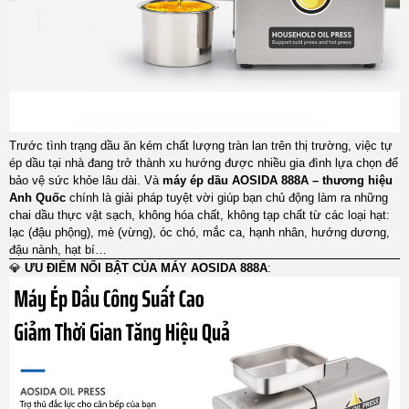
Trước tình trạng dầu ăn kém chất lượng tràn lan trên thị trường, việc tự
ép dầu tại nhà đang trở thành xu hướng được nhiều gia đình lựa chọn để
bảo vệ sức khỏe lâu dài. Và
máy ép dầu AOSIDA 888A – thương hiệu
Anh Quốc
chính là giải pháp tuyệt vời giúp bạn chủ động làm ra những
chai dầu thực vật sạch, không hóa chất, không tạp chất từ các loại hạt:
lạc (đậu phộng), mè (vừng), óc chó, mắc ca, hạnh nhân, hướng dương,
đậu nành, hạt bí…
💎
ƯU ĐIỂM NỔI BẬT CỦA MÁY AOSIDA 888A
: