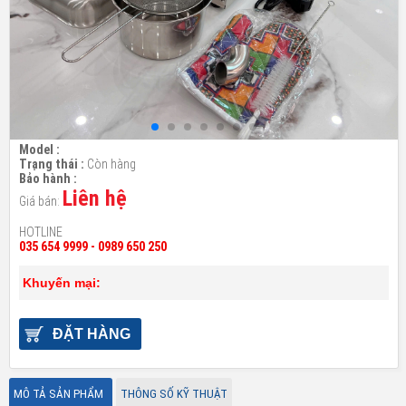
Model :
Trạng thái :
Còn hàng
Bảo hành :
Liên hệ
Giá bán:
HOTLINE
035 654 9999 - 0989 650 250
Khuyến mại:
ĐẶT HÀNG
MÔ TẢ SẢN PHẨM
THÔNG SỐ KỸ THUẬT