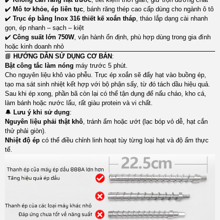
✔️
Mô tơ khỏe, ép liên tục
, bánh răng thép cao cấp dùng cho ngành ô tô
✔️
Trục ép bằng Inox 316 thiết kế xoắn tháp
, tháo lắp dạng cài nhanh
gọn, ép nhanh – sạch – kiệt
✔️
Công suất lớn 750W
, vận hành ổn định, phù hợp dùng trong gia đình
hoặc kinh doanh nhỏ
📘
HƯỚNG DẪN SỬ DỤNG CƠ BẢN
:
Bật công tắc làm nóng
máy trước 5 phút.
Cho nguyên liệu khô vào phễu. Trục ép xoắn sẽ đẩy hạt vào buồng ép,
tạo ma sát sinh nhiệt kết hợp với bộ phận sấy, từ đó tách dầu hiệu quả.
Sau khi ép xong, phần bã còn lại có thể tận dụng để nấu cháo, kho cá,
làm bánh hoặc nước lẩu, rất giàu protein và vi chất.
🔔
Lưu ý khi sử dụng
:
Nguyên liệu phải thật khô
, tránh ẩm hoặc ướt (lạc bóp vỏ dễ, hạt cắn
thử phải giòn).
Nhiệt độ ép
có thể điều chỉnh linh hoạt tùy từng loại hạt và độ ẩm thực
tế.