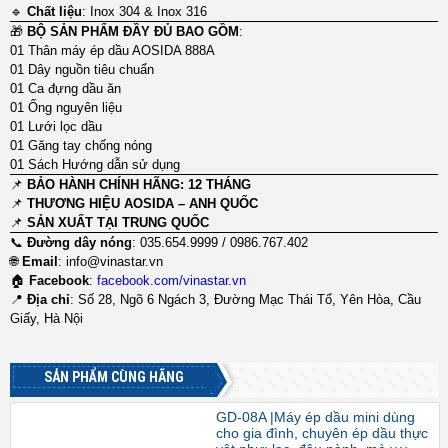
🔹
Chất liệu
: Inox 304 & Inox 316
🎁
BỘ SẢN PHẨM ĐẦY ĐỦ BAO GỒM
:
01 Thân máy ép dầu AOSIDA 888A
01 Dây nguồn tiêu chuẩn
01 Ca đựng dầu ăn
01 Ống nguyên liệu
01 Lưới lọc dầu
01 Găng tay chống nóng
01 Sách Hướng dẫn sử dụng
📌
BẢO HÀNH CHÍNH HÃNG: 12 THÁNG
📌
THƯƠNG HIỆU AOSIDA – ANH QUỐC
📌
SẢN XUẤT TẠI TRUNG QUỐC
📞
Đường dây nóng
: 035.654.9999 / 0986.767.402
🌐
Email
:
info@vinastar.vn
🏠
Facebook
:
facebook.com/vinastar.vn
📍
Địa chỉ
: Số 28, Ngõ 6 Ngách 3, Đường Mạc Thái Tổ, Yên Hòa, Cầu
Giấy, Hà Nội
SẢN PHẨM CÙNG HÃNG
GD-08A |Máy ép dầu mini dùng
cho gia đình, chuyên ép dầu thực