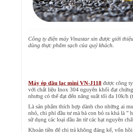
Công ty điện máy Vinastar xin được giới thi
dùng thực phẩm sạch của quý khách.
Máy ép dầu lạc mini VN-J118
được công ty
với chất liệu Inox 304 nguyên khối đạt chứng
nhưng có thể đạt đến năng suất tối đa 10k/h (
Là sản phẩm thích hợp dành cho những ai muố
nhỏ, chi phí đầu tư mà bà con bỏ ra khá là ” 
sử dụng các loại dầu ăn từ các hạt nguyên chất
Khoản tiền để chi trả không đáng kể, vốn hồ