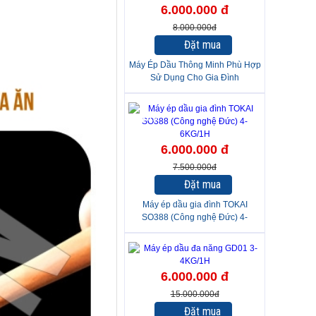
6.000.000 đ
8.000.000đ
Đặt mua
Máy Ép Dầu Thông Minh Phù Hợp
Sử Dụng Cho Gia Đình
-20%
6.000.000 đ
7.500.000đ
Đặt mua
Máy ép dầu gia đình TOKAI
SO388 (Công nghệ Đức) 4-
6KG/1H
-60%
6.000.000 đ
15.000.000đ
Đặt mua