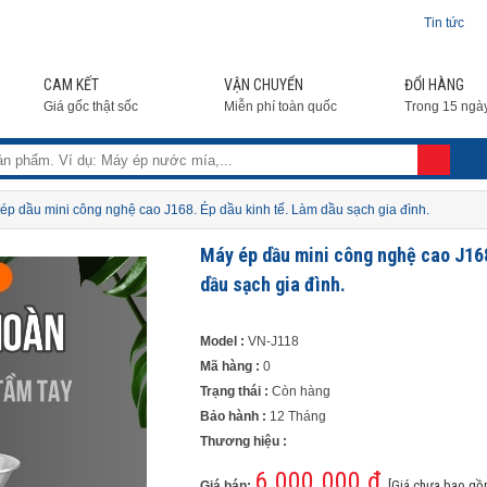
Tin tức
CAM KẾT
VẬN CHUYỂN
ĐỔI HÀNG
Giá gốc thật sốc
Miễn phí toàn quốc
Trong 15 ngà
 ép dầu mini công nghệ cao J168. Ép dầu kinh tế. Làm dầu sạch gia đình.
Máy ép dầu mini công nghệ cao J168
dầu sạch gia đình.
Model :
VN-J118
Mã hàng :
0
Trạng thái :
Còn hàng
Bảo hành :
12 Tháng
Thương hiệu :
6.000.000 đ
[Giá chưa bao gồ
Giá bán: