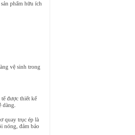
g sản phẩm hữu ích
dàng vệ sinh trong
 tế được thiết kế
ễ dàng.
 quay trục ép là
ôi nóng, đảm bảo