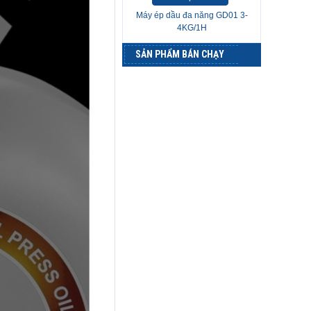
Máy ép dầu đa năng GD01 3-
4KG/1H
SẢN PHẨM BÁN CHẠY