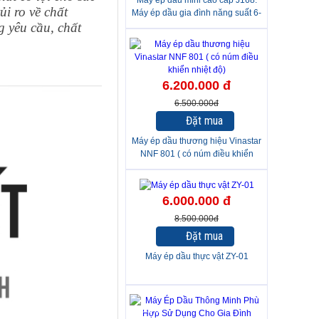
Máy ép dầu mini cao cấp J168.
ủi ro về chất
Máy ép dầu gia đình năng suất 6-
g yêu cầu, chất
10kg/h
-5%
6.200.000 đ
6.500.000đ
Đặt mua
Máy ép dầu thương hiệu Vinastar
NNF 801 ( có núm điều khiển
nhiệt độ)
-29%
6.000.000 đ
8.500.000đ
Đặt mua
Máy ép dầu thực vật ZY-01
-25%