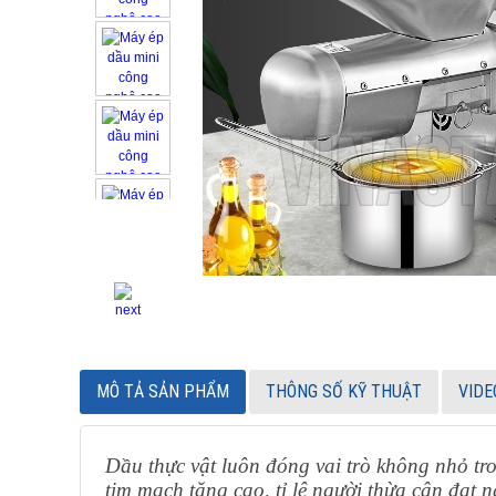
MÔ TẢ SẢN PHẨM
THÔNG SỐ KỸ THUẬT
VIDE
Dầu thực vật luôn đóng vai trò không nhỏ tro
tim mạch tăng cao, tỉ lệ người thừa cân đạt