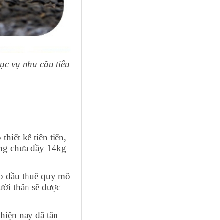
ục vụ nhu cầu tiêu
hiết kế tiên tiến,
ợng chưa đầy 14kg
ép dầu thuê quy mô
ười thân sẽ được
hiện nay đã tân