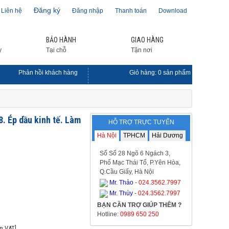
Đăng ký
Liên hệ
Đăng nhập
Thanh toán
Download
BẢO HÀNH
GIAO HÀNG
y
Tại chỗ
Tận nơi
Phản hồi khách hàng
Giỏ hàng:
0
sản phẩm
. Ép dầu kinh tế. Làm
HỖ TRỢ TRỰC TUYẾN
Hà Nội
TPHCM
Hải Dương
Số Số 28 Ngõ 6 Ngách 3,
Phố Mạc Thái Tổ, P.Yên Hòa,
Q.Cầu Giấy, Hà Nội
Mr. Thảo
-
024.3562.7997
Mr. Thùy
-
024.3562.7997
BẠN CẦN TRỢ GIÚP THÊM ?
Hotline:
0989 650 250
m VAT]