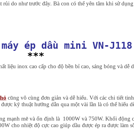
ặt rủi do như trước đây. Bà con có thể yên tâm khi sử dụn
 máy ép dầu mini VN-J118
***
hất liệu inox cao cấp cho độ bền bỉ cao, sáng bóng và dễ 
nhỏ
cũng vô cùng đơn giản và dễ hiểu. Với các chi tiết tinh
 được kỹ thuật hướng dẫn qua một vài lần là có thể hiểu d
động mạnh mẽ và ổn định là 1000W và 750W. Khối động cơ
00W cho nhiệt độ cực cao giúp dầu được ép ra được làm s