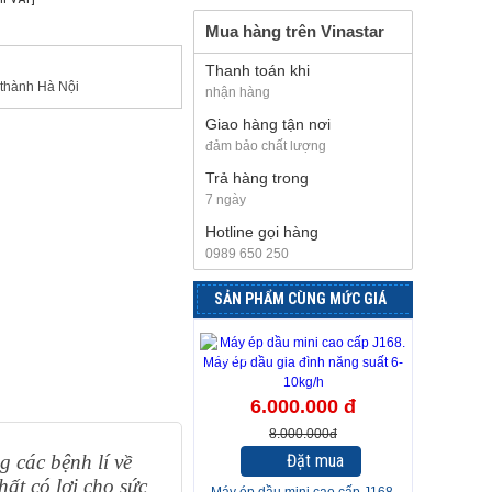
Mua hàng trên Vinastar
Thanh toán khi
 thành Hà Nội
nhận hàng
Giao hàng tận nơi
đảm bảo chất lượng
Trả hàng trong
7 ngày
Hotline gọi hàng
0989 650 250
SẢN PHẨM CÙNG MỨC GIÁ
-25%
6.000.000 đ
8.000.000đ
g các bệnh lí về
Đặt mua
ất có lợi cho sức