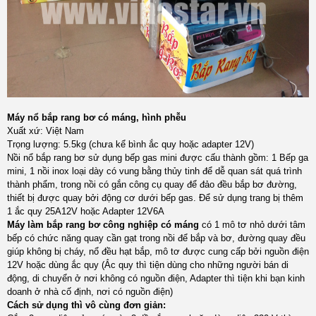
Máy nổ bắp rang bơ có máng, hình phễu
Xuất xứ: Việt Nam
Trọng lượng: 5.5kg (chưa kể bình ắc quy hoặc adapter 12V)
Nồi nổ bắp rang bơ sử dụng bếp gas mini được cấu thành gồm: 1 Bếp ga
mini, 1 nồi inox loại dày có vung bằng thủy tinh để dễ quan sát quá trình
thành phẩm, trong nồi có gắn công cụ quay để đảo đều bắp bơ đường,
thiết bị được quay bởi động cơ dưới bếp gas. Để sử dụng trang bị thêm
1 ắc quy 25A12V hoặc Adapter 12V6A
Máy làm bắp rang bơ công nghiệp có máng
có 1 mô tơ nhỏ dưới tâm
bếp có chức năng quay cần gạt trong nồi để bắp và bơ, đường quay đều
giúp không bị cháy, nổ đều hạt bắp, mô tơ được cung cấp bởi nguồn điện
12V hoặc dùng ắc quy (Ắc quy thì tiện dùng cho những người bán di
động, di chuyển ở nơi không có nguồn điện, Adapter thì tiện khi bạn kinh
doanh ở nhà cố định, nơi có nguồn điện)
Cách sử dụng thì vô cùng đơn giản: