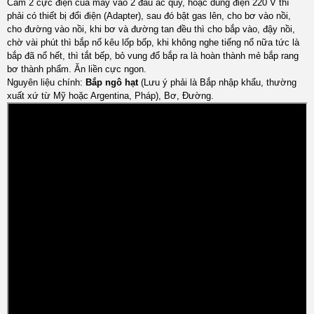
Cắm 2 cực điện của máy vào 2 đầu ắc quy, hoặc dùng điện 220 V thì
phải có thiết bị đổi điện (Adapter), sau đó bật gas lên, cho bơ vào nồi,
cho đường vào nồi, khi bơ và đường tan đều thì cho bắp vào, đậy nồi,
chờ vài phút thì bắp nổ kêu lốp bốp, khi không nghe tiếng nổ nữa tức là
bắp đã nổ hết, thì tắt bếp, bỏ vung đổ bắp ra là hoàn thành mẻ bắp rang
bơ thành phẩm. Ăn liền cực ngon.
Nguyên liệu chính:
Bắp ngô hạt
(Lưu ý phải là Bắp nhập khẩu, thường
xuất xứ từ Mỹ hoặc Argentina, Pháp), Bơ, Đường.