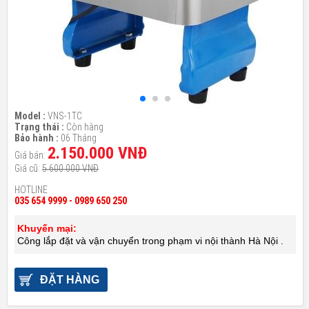
Model :
VNS-1TC
Trạng thái :
Còn hàng
Bảo hành :
06 Tháng
2.150.000 VNĐ
Giá bán:
Giá cũ:
5.600.000 VNĐ
HOTLINE
035 654 9999 - 0989 650 250
Khuyến mại:
Công lắp đặt và vận chuyển trong phạm vi nội thành Hà Nội .
ĐẶT HÀNG