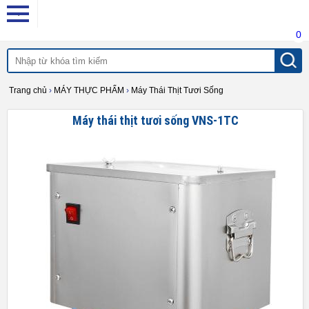
0
Trang chủ
›
MÁY THỰC PHẨM
›
Máy Thái Thịt Tươi Sống
Máy thái thịt tươi sống VNS-1TC