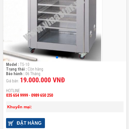
Model :
TS-10
Trạng thái :
Còn hàng
Bảo hành :
06 Tháng
19.000.000 VNĐ
Giá bán:
HOTLINE
035 654 9999 - 0989 650 250
Khuyến mại:
ĐẶT HÀNG