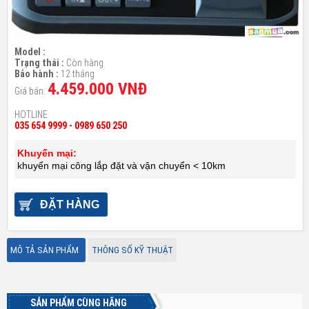
Model :
Trạng thái :
Còn hàng
Bảo hành :
12 tháng
4.459.000 VNĐ
Giá bán:
HOTLINE
035 654 9999 - 0989 650 250
Khuyến mại:
khuyến mại công lắp đặt và vận chuyển < 10km
ĐẶT HÀNG
MÔ TẢ SẢN PHẨM
THÔNG SỐ KỸ THUẬT
SẢN PHẨM CÙNG HÃNG