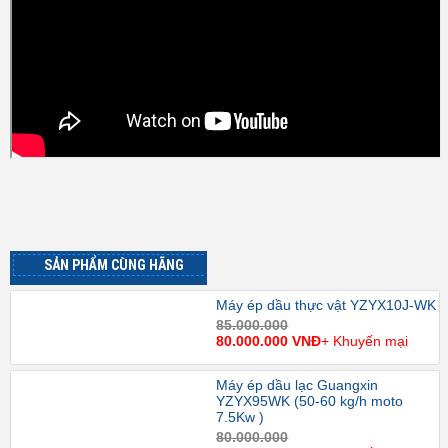
SẢN PHẨM CÙNG HÃNG
Máy ép dầu thực vật YZYX10J-WK
85.000.000
80.000.000 VNĐ
+ Khuyến mại
Máy ép dầu lạc Guangxin
YZYX95WK (50-60 kg/h moto
7.5Kw )
80.000.000