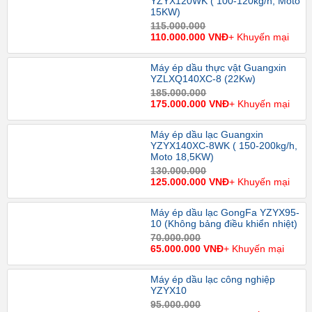
YZYX120WK ( 100-120kg/h, Moto
15KW)
115.000.000
110.000.000 VNĐ
+ Khuyến mại
Máy ép dầu thực vật Guangxin
YZLXQ140XC-8 (22Kw)
185.000.000
175.000.000 VNĐ
+ Khuyến mại
Máy ép dầu lạc Guangxin
YZYX140XC-8WK ( 150-200kg/h,
Moto 18,5KW)
130.000.000
125.000.000 VNĐ
+ Khuyến mại
Máy ép dầu lạc GongFa YZYX95-
10 (Không bảng điều khiển nhiệt)
70.000.000
65.000.000 VNĐ
+ Khuyến mại
Máy ép dầu lạc công nghiệp
YZYX10
95.000.000