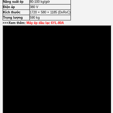
Năng suất ép
80-100 kg/giờ
Điện áp
380 V
Kích thước
1720 × 580 × 1185 (DxRxC)
Trọng lượng
590 kg
>>>Xem thêm:
Máy ép dầu lạc 6YL-80A