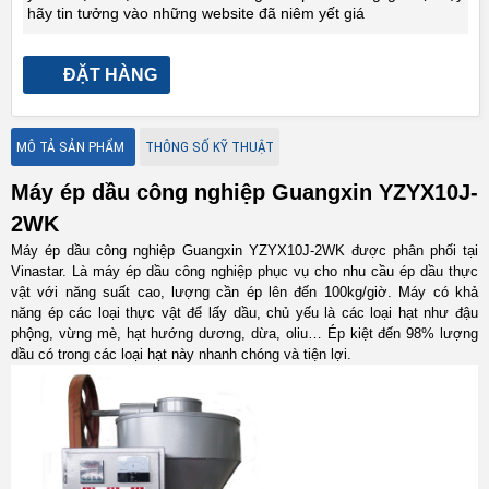
hãy tin tưởng vào những website đã niêm yết giá
ĐẶT HÀNG
MÔ TẢ SẢN PHẨM
THÔNG SỐ KỸ THUẬT
Máy ép dầu công nghiệp Guangxin YZYX10J-
2WK
Máy ép dầu công nghiệp Guangxin YZYX10J-2WK được phân phối tại
Vinastar. Là máy ép dầu công nghiệp phục vụ cho nhu cầu ép dầu thực
vật với năng suất cao, lượng cần ép lên đến 100kg/giờ. Máy có khả
năng ép các loại thực vật để lấy dầu, chủ yếu là các loại hạt như đậu
phộng, vừng mè, hạt hướng dương, dừa, oliu… Ép kiệt đến 98% lượng
dầu có trong các loại hạt này nhanh chóng và tiện lợi.