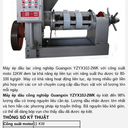
Máy ép dầu lạc công nghiệp Guangxin YZYX10J-2WK với công suất
moto 11KW đem lại khả năng ép liên tục với năng suất thu được từ 80-
100 kg/giờ. Máy có khả năng hoạt động liên tục, ép trong nhiều giờ liền
phù hợp với các cơ sở chuyên cung cấp dầu thực vật với số lượng lớn
mỗi ngày.
Máy ép dầu công nghiệp Guangxin YZYX10J-2WK
ép kiệt đến 98%
lượng dầu có trong nguyên liệu cần ép. Lượng dầu nhận được lớn nhất
và hơn hẳn các phương pháp ép truyền thống. Bã nguyên liệu khô giòn,
có thể dễ dàng bóp vụn cho thấy dầu đã được ép kiệt.
THÔNG SỐ KỸ THUẬT
Công suất motor
11 KW