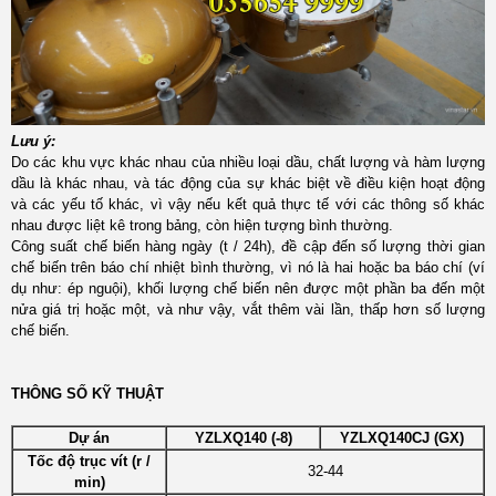
Lưu ý:
Do các khu vực khác nhau của nhiều loại dầu, chất lượng và hàm lượng
dầu là khác nhau, và tác động của sự khác biệt về điều kiện hoạt động
và các yếu tố khác, vì vậy nếu kết quả thực tế với các thông số khác
nhau được liệt kê trong bảng, còn hiện tượng bình thường.
Công suất chế biến hàng ngày (t / 24h), đề cập đến số lượng thời gian
chế biến trên báo chí nhiệt bình thường, vì nó là hai hoặc ba báo chí (ví
dụ như: ép nguội), khối lượng chế biến nên được một phần ba đến một
nửa giá trị hoặc một, và như vậy, vắt thêm vài lần, thấp hơn số lượng
chế biến.
THÔNG SỐ KỸ THUẬT
Dự án
YZLXQ140 (-8)
YZLXQ140CJ (GX)
Tốc độ trục vít (r /
32-44
min)