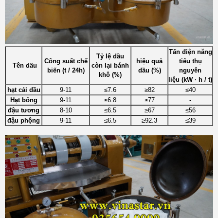
Tấn điện năng
Tỷ lệ dầu
Công suất chế
hiệu quả
tiêu thụ
Tên dầu
còn lại bánh
biến (t / 24h)
dầu (%)
nguyên
khô (%)
liệu (kW · h / t)
hạt cải dầu
9-11
≤7.6
≥82
≤40
Hạt bông
9-11
≤6.8
≥77
-
đậu tương
8-10
≤6.5
≥67
≤56
đậu phộng
9-11
≤6.5
≥92.3
≤39