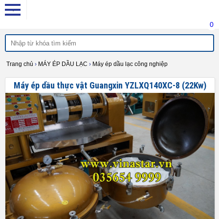
0
Trang chủ
›
MÁY ÉP DẦU LẠC
›
Máy ép dầu lạc công nghiệp
Máy ép dầu thực vật Guangxin YZLXQ140XC-8 (22Kw)