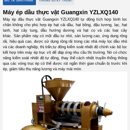
MÔ TẢ SẢN PHẨM
THÔNG SỐ KỸ THUẬT
Máy ép dầu thực vật Guangxin YZLXQ140
Máy ép dầu thực vật Guangxin YZLXQ140 tự động tích hợp bình lọc
chân không cho phù hợp ép hạt cải dầu, hạt bông, đậu tương, lạc, hạt
lanh, hạt cây tung, dầu hướng dương và hạt cọ và các loại cây
khác. Sản phẩm này có một đầu tư nhỏ, sản lượng cao, ứng dụng rộng
rãi, hiệu quả cao, được sử dụng rộng rãi trong các nhà máy lọc dầu nhỏ
và các doanh nghiệp, thị trấn,
tự động kiểm soát nhiệt độ chính xác bộ lọc
kết hợp trên máy ép trục vít để đáp ứng nhu cầu thị trường. Nó có chức
năng kiểm soát nhiệt độ tự động, thay thế cách nhiệt truyền thống thông
qua các vòng trục ép có thể được rút ngắn thời gian chuẩn bị trước khi
ép, giảm tiêu thụ năng lượng và máy mài mòn.