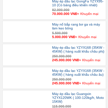
Máy ép dầu lạc GongFa YZYX95-
10 (Có bảng điều khiển nhiệt)
82.000.000
70.000.000 VNĐ
+ Khuyến mại
Máy nổ bắp rang bơ ga và máy
làm kẹo bông
5.500.000
5.000.000 VNĐ
+ Khuyến mại
Máy ép dầu lạc YZYX168 (35KW -
45KW) ( hàng xuất khẩu châu phị)
250.000.000
245.000.000 VNĐ
+ Khuyến mại
Máy ép dầu lạc YZYX168 (35KW -
45KW) ( hàng xuất khẩu châu âu)
250.000.000
245.000.000 VNĐ
+ Khuyến mại
Máy ép dầu lạc Guangxin
YZYX120WK ( 100-120kg/h, Moto
15KW)
115.000.000