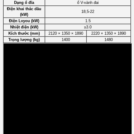
Dạng ổ đĩa
ổ V-vành đai
Điện khai thác dầu
18,5-22
(kW)
Điện Lvyou (kW)
1.5
Nhiệt điện (kW)
≥3.0
Kích thước (mm)
2120 × 1350 × 1890
2220 × 1350 × 1890
Trọng lượng (kg)
1400
1480