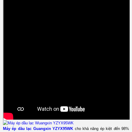
Máy ép dầu lạc Guangxin YZYX95WK
cho khả năng ép kiệt đến 98%