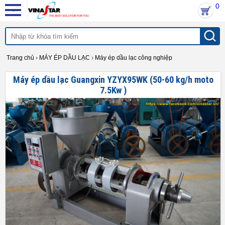
0
Trang chủ
›
MÁY ÉP DẦU LẠC
›
Máy ép dầu lạc công nghiệp
Máy ép dầu lạc Guangxin YZYX95WK (50-60 kg/h moto
7.5Kw )