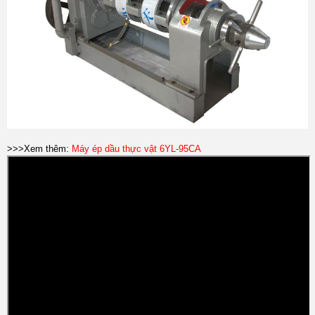
>>>Xem thêm:
Máy ép dầu thực vật 6YL-95CA