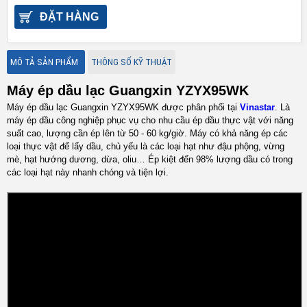
ĐẶT HÀNG
MÔ TẢ SẢN PHẨM
THÔNG SỐ KỸ THUẬT
Máy ép dầu lạc Guangxin YZYX95WK
Máy ép dầu lạc Guangxin YZYX95WK được phân phối tại
Vinastar
. Là
máy ép dầu công nghiệp phục vụ cho nhu cầu ép dầu thực vật với năng
suất cao, lượng cần ép lên từ 50 - 60 kg/giờ. Máy có khả năng ép các
loại thực vật để lấy dầu, chủ yếu là các loại hạt như đậu phộng, vừng
mè, hạt hướng dương, dừa, oliu… Ép kiệt đến 98% lượng dầu có trong
các loại hạt này nhanh chóng và tiện lợi.