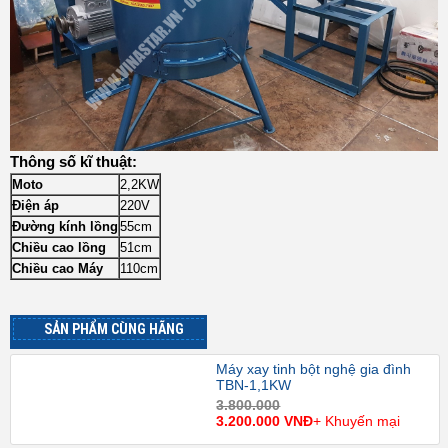
Thông số kĩ thuật:
Moto
2,2KW
Điện áp
220V
Đường kính lồng
55cm
Chiều cao lồng
51cm
Chiều cao Máy
110cm
SẢN PHẨM CÙNG HÃNG
Máy xay tinh bột nghệ gia đình
TBN-1,1KW
3.800.000
3.200.000 VNĐ
+ Khuyến mại