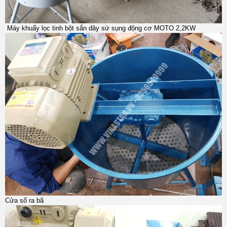
Máy khuấy lọc tinh bột sắn dây sử sụng động cơ MOTO 2,2KW
Cửa sổ ra bã