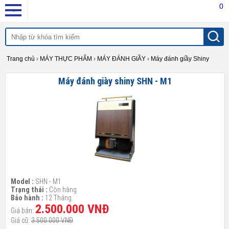
0
Trang chủ
›
MÁY THỰC PHẨM
›
MÁY ĐÁNH GIẦY
›
Máy đánh giầy Shiny
Máy đánh giày shiny SHN - M1
Model :
SHN - M1
Trạng thái :
Còn hàng
Bảo hành :
12 Tháng
2.500.000 VNĐ
Giá bán:
Giá cũ:
3.500.000 VNĐ