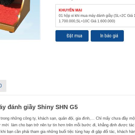
KHUYẾN MẠI
01 hộp xi khi mua máy đánh giầy (SL=2C Giá
1.700.000,SL=10C Giá 1.600.000)
Đặt mua
In báo giá
O
áy đánh giầy Shiny SHN G5
ong những công ty, khách sạn, quân đội, gia đình,… Chỉ mấy chưa đầy một 
ư mới làm cho bạn trở nên tự tin hơn trên mỗi bước đi, khẳng định được t
 khi bạn cần phải tham gia những buổi tiệc tùng hay đi gặp đối tác, khách hà