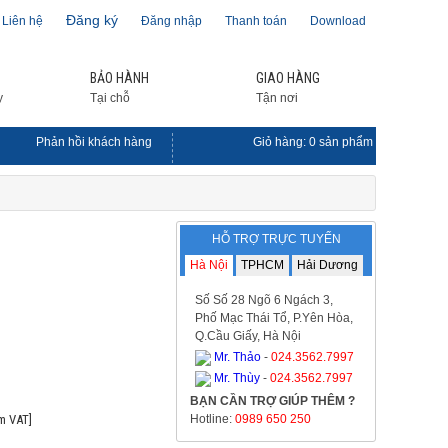
Đăng ký
Liên hệ
Đăng nhập
Thanh toán
Download
BẢO HÀNH
GIAO HÀNG
y
Tại chỗ
Tận nơi
Phản hồi khách hàng
Giỏ hàng:
0
sản phẩm
HỖ TRỢ TRỰC TUYẾN
Hà Nội
TPHCM
Hải Dương
Số Số 28 Ngõ 6 Ngách 3,
Phố Mạc Thái Tổ, P.Yên Hòa,
Q.Cầu Giấy, Hà Nội
Mr. Thảo
-
024.3562.7997
Mr. Thùy
-
024.3562.7997
BẠN CẦN TRỢ GIÚP THÊM ?
m VAT]
Hotline:
0989 650 250