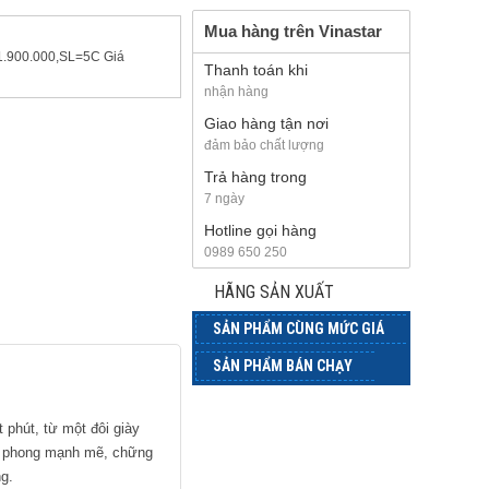
Mua hàng trên Vinastar
 1.900.000,SL=5C Giá
Thanh toán khi
nhận hàng
Giao hàng tận nơi
đảm bảo chất lượng
Trả hàng trong
7 ngày
Hotline gọi hàng
0989 650 250
HÃNG SẢN XUẤT
SẢN PHẨM CÙNG MỨC GIÁ
SẢN PHẨM BÁN CHẠY
phút, từ một đôi giày
ác phong mạnh mẽ, chững
ng.