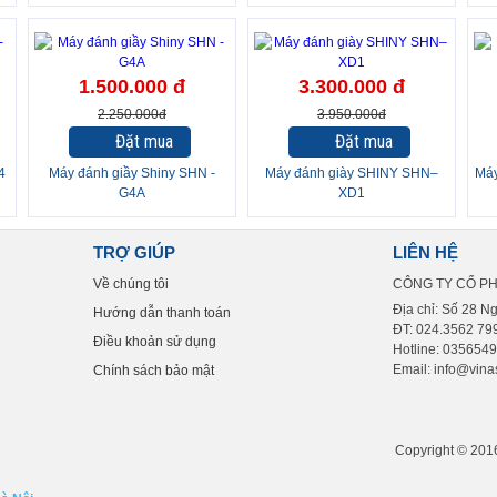
-33%
-16%
-
1.500.000 đ
3.300.000 đ
2.250.000đ
3.950.000đ
Đặt mua
Đặt mua
4
Máy đánh giầy Shiny SHN -
Máy đánh giày SHINY SHN–
Máy
G4A
XD1
TRỢ GIÚP
LIÊN HỆ
Về chúng tôi
CÔNG TY CỔ P
Địa chỉ: Số 28 N
Hướng dẫn thanh toán
ĐT: 024.3562 799
Điều khoản sử dụng
Hotline: 035654
Email: info@vinas
Chính sách bảo mật
Copyright © 2016 