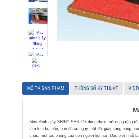
MÔ TẢ SẢN PHẨM
THÔNG SỐ KỸ THUẬT
VIDE
M
Máy đánh giầy SHINY SHN–G5 đang được sử dụng rộng rãi tr
lấm lem bụi bẩn, bạn đã có ngay một đôi giày sáng bóng nh
chạc, một tác phong của con người lịch sự. Đặc biệt nhất là