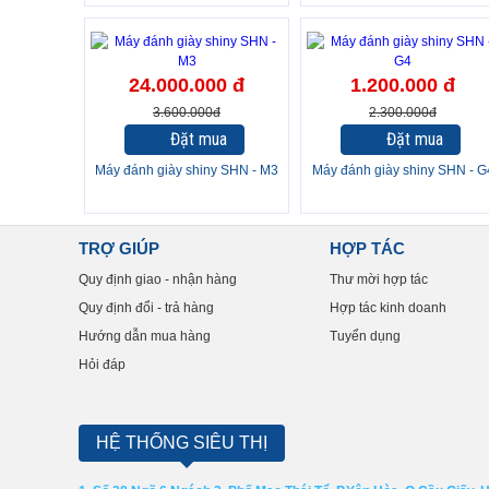
-48%
24.000.000 đ
1.200.000 đ
3.600.000đ
2.300.000đ
Đặt mua
Đặt mua
Máy đánh giày shiny SHN - M3
Máy đánh giày shiny SHN - G
TRỢ GIÚP
HỢP TÁC
Quy định giao - nhận hàng
Thư mời hợp tác
Quy định đổi - trả hàng
Hợp tác kinh doanh
Hướng dẫn mua hàng
Tuyển dụng
Hỏi đáp
HỆ THỐNG SIÊU THỊ