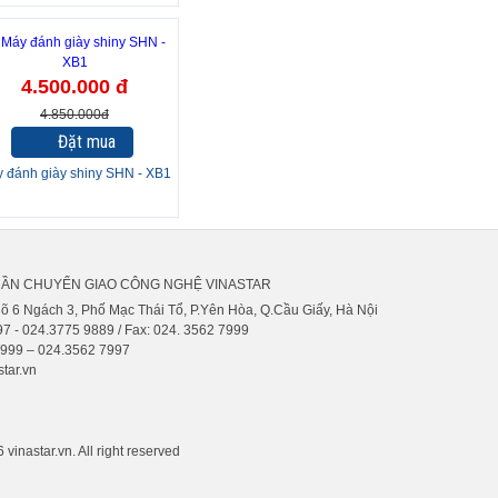
7%
4.500.000 đ
4.850.000đ
Đặt mua
 đánh giày shiny SHN - XB1
HẦN CHUYỂN GIAO CÔNG NGHỆ VINASTAR
gõ 6 Ngách 3, Phố Mạc Thái Tổ, P.Yên Hòa, Q.Cầu Giấy, Hà Nội
7 - 024.3775 9889 / Fax: 024. 3562 7999
9999 – 024.3562 7997
tar.vn
vinastar.vn. All right reserved