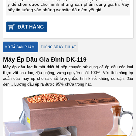
ý để chọn được cho mình những sản phẩm đúng giá trị. Vậy
hãy tin tưởng vào những website đã niêm yết giá
ĐẶT HÀNG
MÔ TẢ SẢN PHẨM
THÔNG SỐ KỸ THUẬT
Máy Ép Dầu Gia Đình DK-119
Máy ép dầu lạc
là một thiết bị bếp chuyên sử dụng để ép dầu các loại
thực vật như lạc, đậu phộng, vừng nguyên chất 100%. Với tính năng ép
xoắn của máy ép cho ra chất lượng dầu tinh khiết không có cặn, đầu
đen... Lượng dầu ép ra được 95% chứa trong hạt.