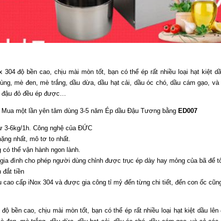
 304 độ bền cao, chịu mài mòn tốt, bạn có thể ép rất nhiều loại hạt kiệt 
vùng, mè đen, mè trắng, dầu dừa, dầu hạt cải, dầu óc chó, dầu cám gạo, và c
h đậu đỏ đều ép được…
. Mua một lần yên tâm dùng 3-5 năm Ép dầu Đậu Tương bằng
ED007
 từ 3-6kg/1h. Công nghệ của ĐỨC
nặng nhất, mô tơ to nhất.
g có thể vận hành ngon lành.
gia đình cho phép người dùng chỉnh được trục ép dày hay mỏng của bã để t
 đắt tiền
ệu cao cấp iNox 304 và được gia công tỉ mỷ đến từng chi tiết, đến con ốc cũ
 độ bền cao, chịu mài mòn tốt, bạn có thể ép rất nhiều loại hạt kiệt dầu lê