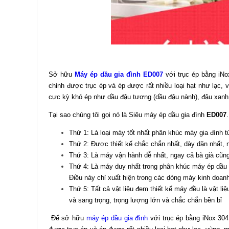
Sở hữu
Máy ép dầu gia đình ED007
với trục ép bằng iNox
chỉnh được trục ép và ép được rất nhiều loại hạt như lạc, 
cực kỳ khó ép như dầu đậu tương (dầu đậu nành), đậu xan
Tại sao chúng tôi gọi nó là Siêu máy ép dầu gia đình
ED007
Thứ 1: Là loại máy tốt nhất phân khúc máy gia đình
Thứ 2: Được thiết kế chắc chắn nhất, dày dặn nhất, 
Thứ 3: Là máy vận hành dễ nhất, ngay cả bà già cũn
Thứ 4: Là máy duy nhất trong phân khúc máy ép dầu 
Điều này chỉ xuất hiện trong các dòng máy kinh doanh
Thứ 5: Tất cả vật liệu đem thiết kế máy đều là vật li
và sang trọng, trọng lượng lớn và chắc chắn bền bỉ
Để sở hữu
máy ép dầu gia đình
với trục ép bằng iNox 304