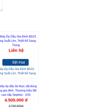
Liên hệ
Đặt mua
áy Ép Dầu Gia Đình B02S
ng Suất Lớn, Thiết Kế Sang
Trọng
4%
4.500.000 đ
4.700.000đ