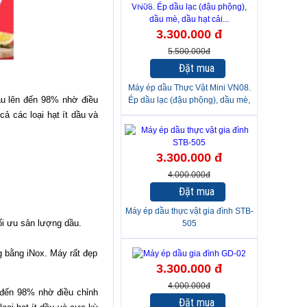
-40%
3.300.000 đ
5.500.000đ
Đặt mua
Máy ép dầu Thực Vật Mini VN08.
dầu lên đến 98% nhờ điều
Ép dầu lạc (đậu phộng), dầu mè,
dầu hạt cải...
ả các loại hạt ít dầu và
-18%
3.300.000 đ
4.000.000đ
Đặt mua
Máy ép dầu thực vật gia đình STB-
ối ưu sản lượng dầu.
505
ng bằng iNox. Máy rất đẹp
-18%
3.300.000 đ
4.000.000đ
n đến 98% nhờ điều chỉnh
Đặt mua