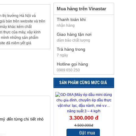
Mua hàng trên Vinastar
 thị trường Hà Nội và
Thanh toán khi
á bán trên website và trên
nhận hàng
 máy khác kém chất
rị thực của máy, vậy kính
Giao hàng tận nơi
o mình những sản phẩm
đảm bảo chất lượng
ite đã niêm yết giá
Trả hàng trong
7 ngày
Hotline gọi hàng
0989 650 250
SẢN PHẨM CÙNG MỨC GIÁ
-27%
3.300.000 đ
mỷ đến từng chi tiết nhỏ
4.500.000đ
Đặt mua