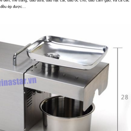
è đen, mè trắng, dầu dừa, dầu hạt cải, dầu óc chó, dầu cám gạo, và cả các l
ỏ đều ép được…