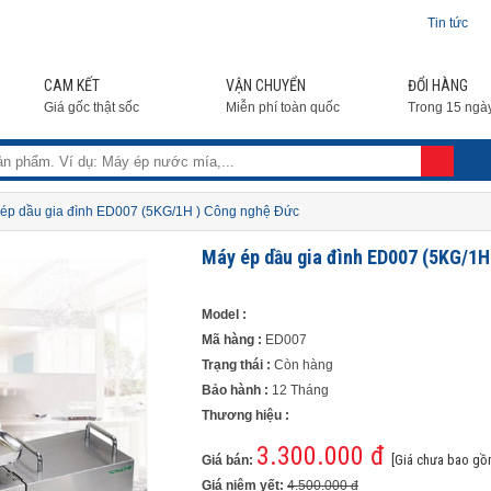
Tin tức
CAM KẾT
VẬN CHUYỂN
ĐỔI HÀNG
Giá gốc thật sốc
Miễn phí toàn quốc
Trong 15 ngà
 ép dầu gia đình ED007 (5KG/1H ) Công nghệ Đức
Máy ép dầu gia đình ED007 (5KG/1H
Model :
Mã hàng :
ED007
Trạng thái :
Còn hàng
Bảo hành :
12 Tháng
Thương hiệu :
3.300.000 đ
[Giá chưa bao gồ
Giá bán:
Giá niêm yết:
4.500.000 đ