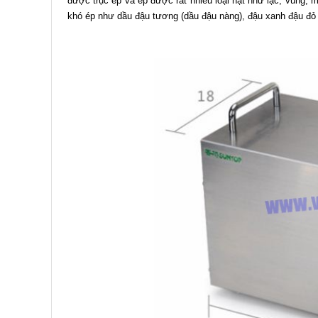
được trục ép và ép được rất nhiều loại hạt như lạc, vùng, m
khó ép như dầu đậu tương (dầu đậu nàng), đậu xanh đậu đ