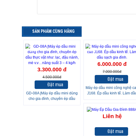
SẢN PHẨM CÙNG HÃNG
-27%
-14%
6.000.000 đ
3.300.000 đ
7.000.000đ
4.500.000đ
Đặt mua
Đặt mua
Máy ép dầu mini công nghệ c
GD-08A |Máy ép dầu mini dùng
J168. Ép dầu kinh tế. Làm dầ
cho gia đình, chuyên ép dầu
sạch gia đình.
thực vật như: lạc, đậu nành, mè
v.v…năng suất 3 – 4 kg/h
Liên hệ
Đặt mua