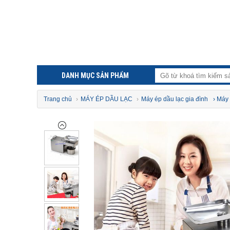
DANH MỤC SẢN PHẨM
Trang chủ
›
MÁY ÉP DẦU LẠC
›
Máy ép dầu lạc gia đình
› Máy