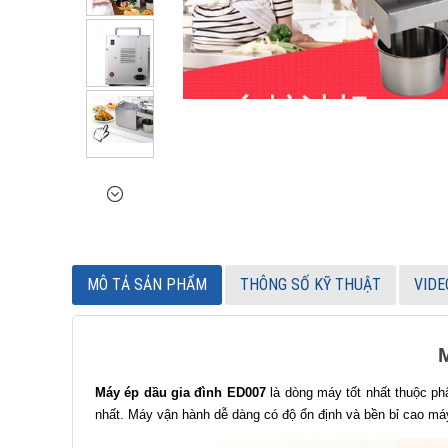
MÔ TẢ SẢN PHẨM
THÔNG SỐ KỸ THUẬT
VIDE
Máy ép dầu gia đình ED007
là dòng máy tốt nhất thuộc phâ
nhất. Máy vận hành dễ dàng có độ ổn định và bền bỉ cao máy