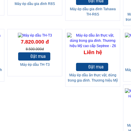
Đặt mua
Máy ép dầu gia đình R8S
Máy ép dầu gia đình Tahawa
TH-R6S
Má
tro
-8%
7.820.000 đ
8.500.000đ
Liên hệ
Đặt mua
Máy ép dầu TH-T3
Đặt mua
nh
Máy
Máy ép dầu ăn thực vật, dùng
trong gia đình. Thương hiệu Mỹ
cao cấp Septree - Z6
-
Má
H