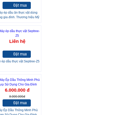
Đặt mua
y ép dầu ăn thực vật dùng
ng gia đình. Thương hiệu Mỹ
cao cấp Septree - X3S
Liên hệ
Đặt mua
 ép dầu thực vật Septree-Z5
25%
6.000.000 đ
8.000.000đ
Đặt mua
y Ép Dầu Thông Minh Phù
ợp Sử Dụng Cho Gia Đình