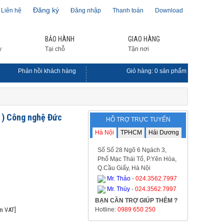
Đăng ký
Liên hệ
Đăng nhập
Thanh toán
Download
BẢO HÀNH
GIAO HÀNG
y
Tại chỗ
Tận nơi
Phản hồi khách hàng
Giỏ hàng:
0
sản phẩm
 ) Công nghệ Đức
HỖ TRỢ TRỰC TUYẾN
Hà Nội
TPHCM
Hải Dương
Số Số 28 Ngõ 6 Ngách 3,
Phố Mạc Thái Tổ, P.Yên Hòa,
Q.Cầu Giấy, Hà Nội
Mr. Thảo
-
024.3562.7997
Mr. Thùy
-
024.3562.7997
BẠN CẦN TRỢ GIÚP THÊM ?
m VAT]
Hotline:
0989 650 250