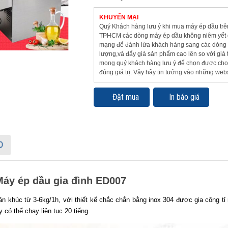
KHUYẾN MẠI
Quý Khách hàng lưu ý khi mua máy ép dầu trên
TPHCM các dòng máy ép dầu không niêm yết gi
mạng để đánh lừa khách hàng sang các dòng
lượng,và đẩy giá sản phẩm cao lên so với giá t
mong quý khách hàng lưu ý để chọn được ch
đúng giá trị. Vậy hãy tin tưởng vào những webs
Đặt mua
In báo giá
O
Máy ép dầu gia đình ED007
n khúc từ 3-6kg/1h, với thiết kế chắc chắn bằng inox 304 được gia công tỉ 
 có thể chạy liên tục 20 tiếng.