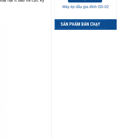
oại hạt ít dầu và cực kỳ
Máy ép dầu gia đình GD-02
SẢN PHẨM BÁN CHẠY