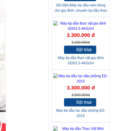
GD-08A |Máy ép dầu mini dùng
cho gia đình, chuyên ép dầu thực
vật như: lạc, đậu nành, mè v.v…
năng suất 3 – 4 kg/h
-37%
3.300.000 đ
5.200.000đ
Đặt mua
Máy ép dầu thực vật gia đình
GD03 3-4KG/1H
-40%
3.300.000 đ
5.500.000đ
Đặt mua
Máy ép dầu lạc đậu phộng ED-
2015