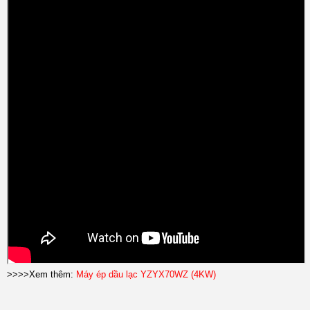
>>>>Xem thêm:
Máy ép dầu lạc YZYX70WZ (4KW)