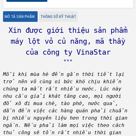
MÔ TẢ SẢN PHẨM
THÔNG SỐ KỸ THUẬT
Xin được giới thiệu sản phẩm
máy lột vỏ củ năng, mã thầy
của công ty VinaStar
***
Mỗi khi mùa hè đến gần thời tiết lại
trở nên vô cùng oi bức khó chịu khiến
chúng ta mất rất nhiều nước. Lúc này
nhu cầu giải khát tăng cao, mọi người
đổ xô đi mua chè, tào phớ, nước quả,
dẫn đến việc các hàng quán phải chuẩn
bị nhiều nguyên liệu hơn trong thời gian
ngắn. Nếu phải làm mọi việc theo cách
thủ công sẽ tốn rất nhiều thời gian