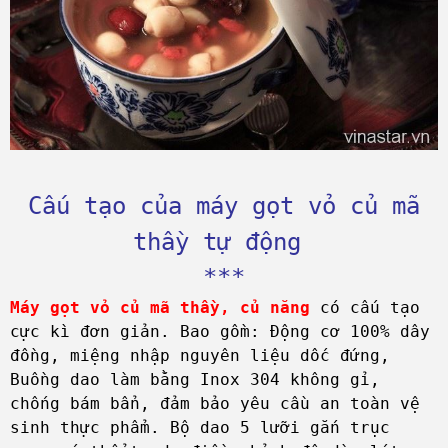
Cấu tạo của máy gọt vỏ củ mã
thầy tự động
***
Máy gọt vỏ củ mã thầy, củ năng
có cấu tạo
cực kì đơn giản. Bao gồm: Động cơ 100% dây
đồng, miệng nhập nguyên liệu dốc đứng,
Buồng dao làm bằng Inox 304 không gỉ,
chống bám bẩn, đảm bảo yêu cầu an toàn vệ
sinh thực phẩm. Bộ dao 5 lưỡi gắn trục