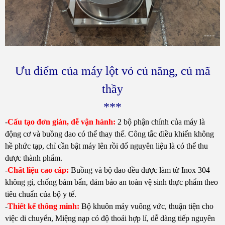
Ưu điểm của máy lột vỏ củ năng, củ mã
thầy
***
-
Cấu tạo đơn giản, dễ vận hành:
2 bộ phận chính của máy là
động cơ và buồng dao có thể thay thế. Công tắc điều khiển không
hề phức tạp, chỉ cần bật máy lên rồi đổ nguyên liệu là có thể thu
được thành phẩm.
-
Chất liệu cao cấp:
Buồng và bộ dao đều được làm từ Inox 304
không gỉ, chống bám bẩn, đảm bảo an toàn vệ sinh thực phẩm theo
tiêu chuẩn của bộ y tế.
-
Thiết kế thông minh:
Bộ khuôn máy vuông vức, thuận tiện cho
việc di chuyển, Miệng nạp có độ thoải hợp lí, dễ dàng tiếp nguyên