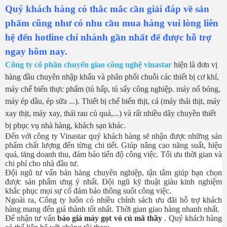
Quý khách hàng có thắc mắc cần giải đáp về sản
phẩm cũng như có nhu cầu mua hàng vui lòng liên
hệ đến hotline chi nhánh gần nhất để được hỗ trợ
ngay hôm nay.
Công ty cổ phần chuyển giao công nghệ vinastar
hiện là đơn vị
hàng đầu chuyên nhập khẩu và phân phối chuỗi các thiết bị cơ khí,
máy chế biến thực phẩm (tủ hấp, tủ sấy công nghiệp. máy nổ bỏng,
máy ép dầu, ép sữa ...). Thiết bị chế biến thịt, cá (máy thái thịt, máy
xay thịt, máy xay, thái rau củ quả,...) và rất nhiều dây chuyền thiết
bị phục vụ nhà hàng, khách sạn khác.
Đến với công ty Vinastar quý khách hàng sẽ nhận được những sản
phẩm chất lượng đến từng chi tiết. Giúp nâng cao năng suất, hiệu
quả, tăng doanh thu, đảm bảo tiến độ công việc. Tối ưu thời gian và
chi phí cho nhà đầu tư.
Đội ngũ tư vấn bán hàng chuyên nghiệp, tận tâm giúp bạn chọn
được sản phẩm ưng ý nhất. Đội ngũ kỹ thuật giàu kinh nghiệm
khắc phục mọi sự cố đảm bảo thông suốt công việc.
Ngoài ra, Công ty luôn có nhiều chính sách ưu đãi hỗ trợ khách
hàng mang đến giá thành tốt nhất. Thời gian giao hàng nhanh nhất.
Để nhận tư vấn
báo giá máy gọt vỏ củ mã thầy
. Quý khách hàng