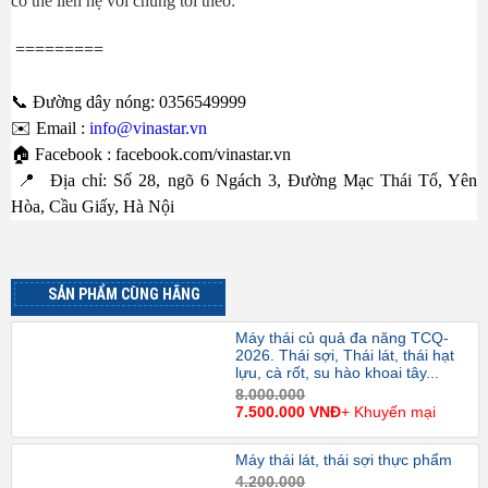
có thể liên hệ với chúng tôi theo:
=========
📞 Đường dây nóng: 0356549999
✉️ Email :
info@vinastar.vn
🏠 Facebook : facebook.com/vinastar.vn
📍 Địa chỉ: Số 28, ngõ 6 Ngách 3, Đường Mạc Thái Tổ, Yên
Hòa, Cầu Giấy, Hà Nội
SẢN PHẨM CÙNG HÃNG
Máy thái củ quả đa năng TCQ-
2026. Thái sợi, Thái lát, thái hạt
lựu, cà rốt, su hào khoai tây...
8.000.000
7.500.000 VNĐ
+ Khuyến mại
Máy thái lát, thái sợi thực phẩm
4.200.000