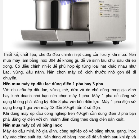
Thiết kế, chất liệu, chế độ điều chỉnh nhiệt cũng cần lưu ý khi mua. Nên
mua máy làm bằng inox 304 để không gỉ, dễ vệ sinh lau chùi sau khi ép
xong. Có điều chỉnh nhiệt để phù hợp ép từng loại hạt khác nhau như
Lạc, vừng, đậu nành. Nên chọn máy có kích thước nhỏ gọn dễ di
chuyển.
Nên mua máy ép dầu lạc dùng điện 1 pha hay 3 pha
Với nhu cầu ép dầu lạc, vừng, mè, dừa và óc chó dùng trong gia đình
hay kinh doanh nhỏ bạn nên chọn máy 1 pha. Máy 1 pha dễ dàng sử
dụng không phải đăng ký điện 3 pha với bên điện lực. Máy 1 pha điện sử
dụng trong 1 giờ với máy 12 đến 20kg/h tốn 2 số điện.
Khi dùng máy ép dầu công nghiệp trên 40kg/h cần dùng điện 3 pha bạn
phải đăng ký điện với chi nhánh điện dùng theo dạng điện sản xuất.
Nên mua máy có vỏ bằng inox
Máy ép dầu mini, hộ gia đình, công nghiệp có vỏ bằng nhựa, gang, inox
tùy vào công suất ép. Nên dùng vỏ bằng inox để dễ vệ sinh sau khi ép và