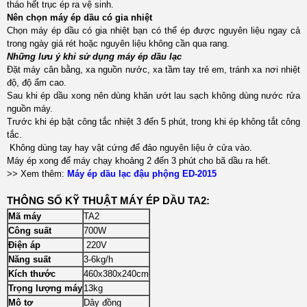
tháo hết trục ép ra vệ sinh.
Nên chọn máy ép dầu có gia nhiệt
Chọn máy ép dầu có gia nhiệt bạn có thể ép được nguyên liệu ngay cả
trong ngày giá rét hoặc nguyên liệu không cần qua rang.
Những lưu ý khi sử dụng máy ép dầu lạc
Đặt máy cân bằng, xa nguồn nước, xa tầm tay trẻ em, tránh xa nơi nhiệt
độ, độ ẩm cao.
Sau khi ép dầu xong nên dùng khăn ướt lau sạch không dùng nước rửa
nguồn máy.
Trước khi ép bật công tắc nhiệt 3 đến 5 phút, trong khi ép không tắt công
tắc.
Không dùng tay hay vật cứng để đảo nguyên liệu ở cửa vào.
Máy ép xong để máy chạy khoảng 2 đến 3 phút cho bã dầu ra hết.
>> Xem thêm:
Máy ép dầu lạc đậu phộng ED-2015
T
HÔNG SỐ KỸ THUẬT MÁY ÉP DẦU TA2:
Mã máy
TA2
Công suất
700W
Điện áp
220V
Năng suất
3-6kg/h
Kích thước
460x380x240cm
Trọng lượng máy
13kg
Mô tơ
Dây đồng