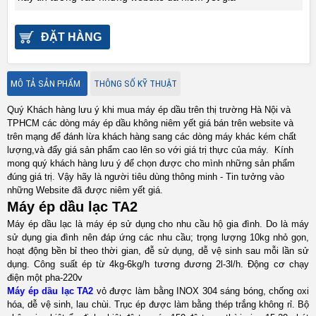
ĐẶT HÀNG
MÔ TẢ SẢN PHẨM
THÔNG SỐ KỸ THUẬT
Quý Khách hàng lưu ý khi mua máy ép dầu trên thị trường Hà Nội và
TPHCM các dòng máy ép dầu không niêm yết giá bán trên website và
trên mạng để đánh lừa khách hàng sang các dòng máy khác kém chất
lượng,và đẩy giá sản phẩm cao lên so với giá trị thực của máy. Kính
mong quý khách hàng lưu ý để chọn được cho mình những sản phẩm
đúng giá trị. Vậy hãy là người tiêu dùng thông minh - Tin tưởng vào
những Website đã được niêm yết giá.
Máy ép dầu lạc TA2
Máy ép dầu lạc là máy ép sử dụng cho nhu cầu hộ gia đình.
Do là máy
sử dụng gia đình nên đáp ứng các nhu cầu; trọng lượng 10kg nhỏ gọn,
hoạt động bền bỉ theo thời gian, đễ sử dụng, dễ vệ sinh sau mỗi lần sử
dụng. Công suất ép từ 4kg-6kg/h tương đương 2l-3l/h. Động cơ chạy
điện một pha-220v
Máy ép dầu lạc TA2
vỏ được làm bằng INOX 304 sáng bóng, chống oxi
hóa, dễ vệ sinh, lau chùi. Trục ép được làm bằng thép trắng không rỉ. Bộ