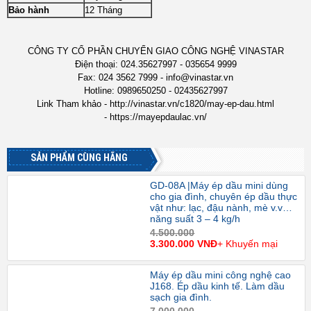
Bảo hành
12 Tháng
CÔNG TY CỔ PHẦN CHUYỂN GIAO CÔNG NGHỆ VINASTAR
Điện thoại: 024.35627997 - 035654 9999
Fax: 024 3562 7999 - info@vinastar.vn
Hotline: 0989650250 - 02435627997
Link Tham khảo - http://vinastar.vn/c1820/may-ep-dau.html
- https://mayepdaulac.
vn/
SẢN PHẨM CÙNG HÃNG
GD-08A |Máy ép dầu mini dùng
cho gia đình, chuyên ép dầu thực
vật như: lạc, đậu nành, mè v.v…
năng suất 3 – 4 kg/h
4.500.000
3.300.000 VNĐ
+ Khuyến mại
Máy ép dầu mini công nghệ cao
J168. Ép dầu kinh tế. Làm dầu
sạch gia đình.