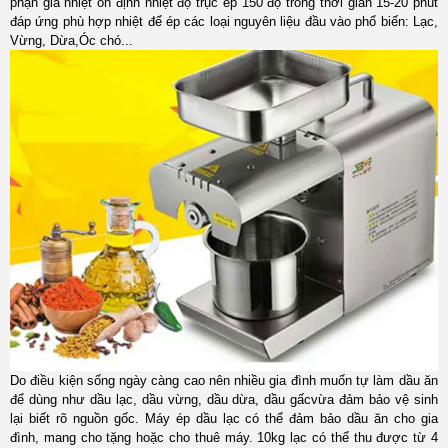
phận gia nhiệt ổn định nhiệt độ trục ép 150 độ trong thời gian 15-20 phút
đáp ứng phù hợp nhiệt để ép các loại nguyên liệu đầu vào phổ biến: Lạc,
Vừng, Dừa,Óc chó...
Do điều kiện sống ngày càng cao nên nhiều gia đình muốn tự làm dầu ăn
để dùng như dầu lạc, dầu vừng, dầu dừa, dầu gấcvừa đảm bảo vệ sinh
lại biết rõ nguồn gốc.
Máy ép dầu lạc có thể đảm bảo dầu ăn cho gia
đình, mang cho tặng hoặc cho thuê máy. 10kg lạc có thể thu được từ 4