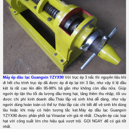
Máy ép dầu lạc Guangxin YZYX90
Với trục ép 3 nấc thì nguyên liệu khi
đi hết chu trình trục ép đã được ép đi ép lại tới 3 lần, như vậy tỉ lệ dầu
kệt là rất cao lên đến 95-98% bã gần như không còn dầu nữa. Giúp
người ép tận thu tối đa lượng dầu trong hạt, tăng thêm thu nhập, tối ưu
được chi phí kinh doanh dầu.
Tháo lắp vệ sinh khá dễ dàng, như vậy
người dùng hoàn toàn có thể tự tháo lắp các chi tiết để vệ sinh khi dùng
lâu hoặc khi máy có hiện tượng tắc kẹt.Máy ép dầu lạc Guangxin
YZYX90 được phân phối tại Vinastar với giá rẻ nhất. Chuyên ép các loại
hạt với công suất lớn cho hiệu quả vượt trội. GỌI NGAY để có giá tốt
nhất.