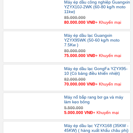
Máy ép dầu công nghiệp Guangxin
YZYX10J-2WK (60-80 kg/h moto
11kw)
85.000.000
80.000.000 VNĐ
+ Khuyến mại
Máy ép dầu lạc Guangxin
YZYX95WK (50-60 kg/h moto
7.5Kw )
80.000.000
75.000.000 VNĐ
+ Khuyến mại
Máy ép dầu lạc GongFa YZYX95-
10 (Có bảng điều khiển nhiệt)
82.000.000
70.000.000 VNĐ
+ Khuyến mại
Máy nổ bắp rang bơ ga và máy
làm kẹo bông
5.500.000
5.000.000 VNĐ
+ Khuyến mại
Máy ép dầu lạc YZYX168 (35KW -
45KW) ( hàng xuất khẩu châu phị)