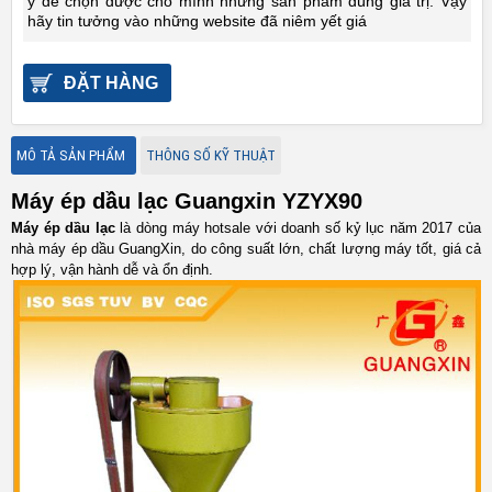
ý để chọn được cho mình những sản phẩm đúng giá trị. Vậy
hãy tin tưởng vào những website đã niêm yết giá
ĐẶT HÀNG
MÔ TẢ SẢN PHẨM
THÔNG SỐ KỸ THUẬT
Máy ép dầu lạc Guangxin YZYX90
Máy ép dầu lạc
là dòng máy hotsale với doanh số kỷ lục năm 2017 của
nhà máy ép dầu GuangXin, do công suất lớn, chất lượng máy tốt, giá cả
hợp lý, vận hành dễ và ổn định.