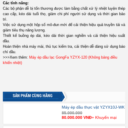
Các tính năng:
Các bộ phận dễ bị tổn thương được làm bằng chất xử lý nhiệt luyện thép
cao cấp, kéo dài tuổi thọ, giảm chi phí người sử dụng và thời gian bảo
trì.
Việc sử dụng một hộp số mô-đun mới để cải thiện hiệu quả truyền tải và
giảm tiêu thụ năng lượng.
Thiết kế buồng ép dài, kéo dài thời gian nghiền và cải thiện hiệu suất
dầu.
Hoàn thiện nhà máy mài, thủ tục kiểm tra, cải thiện dễ dàng sử dụng báo
chí dầu.
>>>Xem thêm:
Máy ép dầu lạc GongFa YZYX-120 (Không bảng điều
khiển nhiệt)
SẢN PHẨM CÙNG HÃNG
Máy ép dầu thực vật YZYX10J-WK
85.000.000
80.000.000 VNĐ
+ Khuyến mại