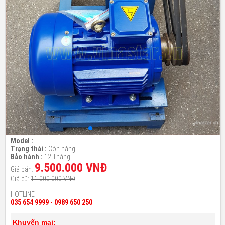
Model :
Trạng thái :
Còn hàng
Bảo hành :
12 Tháng
9.500.000 VNĐ
Giá bán:
Giá cũ:
11.000.000 VNĐ
HOTLINE
035 654 9999 - 0989 650 250
Khuyến mại: