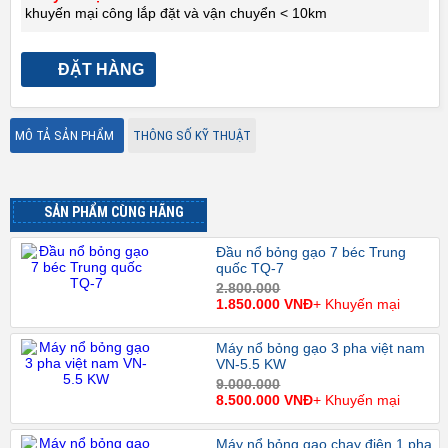
khuyến mại công lắp đặt và vận chuyển < 10km
ĐẶT HÀNG
MÔ TẢ SẢN PHẨM
THÔNG SỐ KỸ THUẬT
SẢN PHẨM CÙNG HÃNG
Đầu nổ bỏng gạo 7 béc Trung
quốc TQ-7
2.800.000
1.850.000 VNĐ
+ Khuyến mại
Máy nổ bỏng gạo 3 pha việt nam
VN-5.5 KW
9.000.000
8.500.000 VNĐ
+ Khuyến mại
Máy nổ bỏng gao chạy điện 1 pha