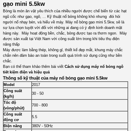
gạo mini 5.5kw
Bỏng là món ăn vặt yêu thích của nhiều người được chế biến từ các hạt
ngũ cốc như gạo, ngô, ... Kỹ thuật nổ bỏng không khó nhưng đòi hỏi
người nổ nhạy bén, và hiểu về máy.
Máy nổ bỏng gạo mini 5.5kw
, sẽ là
sự lựa chọn tuyệt vời đối với những ai đang có ý định kinh doanh mặt
hàng này. Máy hoạt động bền, chắc, bỏng được tạo ra thơm ngon. Máy
được sản xuất tại Việt Nam với công suất lớn trong khi tiêu thụ điện
năng thấp
Máy được làm bằng thép, không gỉ, thiết kế đẹp mắt, khung máy chắc
chắn nên đảm bảo an toàn trong suốt quá trình sử dụng cũng như bền
chắc.
Bạn có thể tham khảo thêm bài viết
Cách sử dụng máy nổ bỏng ngô
tiết kiệm điện và hiệu quả
Thông số kỹ thuật của máy nổ bỏng gạo mini 5.5kw
Model
2017
Công suất
30 - 50
(kg/h)
Tốc độ
700 - 800
(vòng/phút)
Công suất
5.5
động cơ
Điện năng
380V - 50Hz