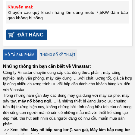
Khuyến mại:
Khuyến cáo quý khách hàng lên dùng moto 7,5KW đảm bảo
gạo không bị sống
ĐẶT HÀNG
MÔ TẢ SẢN PHẨM
THÔNG SỐ KỸ THUẬT
Những thông tin bạn cần biết về Vinastar:
Công ty Vinastar chuyên cung cấp các dòng thực phẩm, máy công
nghiệp, máy văn phòng, máy xây dựng, ….với chất lượng tốt, giá cả hợp
lý cùng nhiều chương trình ưu đãi hấp dẫn dành cho khách hàng khi đến
với Vinastar.
Trong những năm gần đây các dòng máy gia dụng với máy cà phê, máy
sấy tay,
máy nổ bỏng ngô
,… là những thiết bị đang được ưu chuộng
trên thị trường hiện nay, không những bởi tính năng hữu ích của nó trong
đời sống con người mà nó còn có những mẫu mã với thiết kế sáng tạo
đẹp mắt, thu hút ánh nhìn của người đang có nhu cầu muốn mua sản
phẩm.
>> Xem thêm:
Máy nổ bắp rang bơ (1 van ga)
,
Máy làm bắp rang bơ