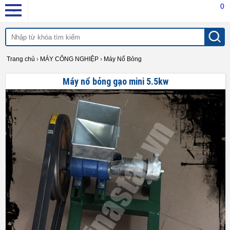
0
Trang chủ
›
MÁY CÔNG NGHIỆP
›
Máy Nổ Bỏng
Máy nổ bỏng gạo mini 5.5kw