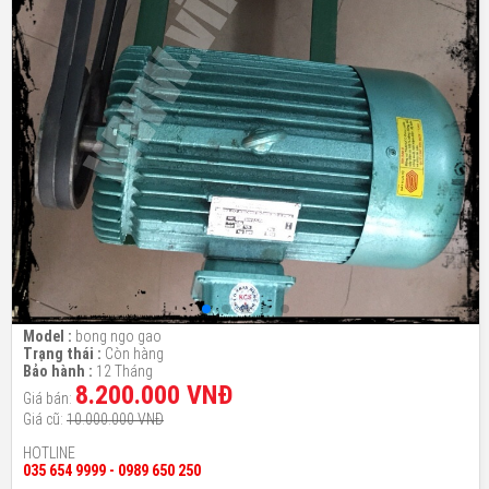
Model :
bong ngo gao
Trạng thái :
Còn hàng
Bảo hành :
12 Tháng
8.200.000 VNĐ
Giá bán:
Giá cũ:
10.000.000 VNĐ
HOTLINE
035 654 9999 - 0989 650 250