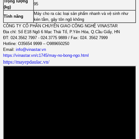
Trọng lượng
95
(kg)
Máy cho ra các loại sản phẩm nhanh và vệ sinh như
Tính năng
kén tằm, gậy tôn ngộ không
CÔNG TY CỔ PHẦN CHUYỂN GIAO CÔNG NGHỆ VINASTAR
Địa chỉ: Số E18 Ngõ 6 Mạc Thái Tổ, P.Yên Hòa, Q.Cầu Giấy, HN
ĐT: 024.3562 7997 - 024.3775 9889 / Fax: 024. 3562 7999
Hotline: O35654 9999 – O989650250
Email:
info@vinastar.vn
https://vinastar.vn/c1745/may-no-bong-ngo.html
https://mayepdaulac.vn/