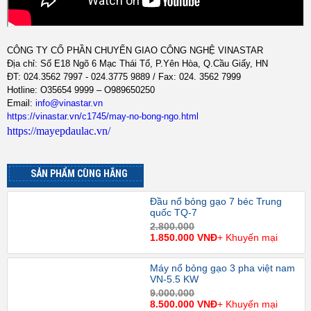
CÔNG TY CỔ PHẦN CHUYỂN GIAO CÔNG NGHỆ VINASTAR
Địa chỉ: Số E18 Ngõ 6 Mạc Thái Tổ, P.Yên Hòa, Q.Cầu Giấy, HN
ĐT: 024.3562 7997 - 024.3775 9889 / Fax: 024. 3562 7999
Hotline: O35654 9999 – O989650250
Email:
info@vinastar.vn
https://vinastar.vn/c1745/may-no-bong-ngo.html
https://mayepdaulac.vn/
SẢN PHẨM CÙNG HÃNG
Đầu nổ bỏng gạo 7 béc Trung
quốc TQ-7
2.800.000
1.850.000 VNĐ
+ Khuyến mại
Máy nổ bỏng gạo 3 pha việt nam
VN-5.5 KW
9.000.000
8.500.000 VNĐ
+ Khuyến mại