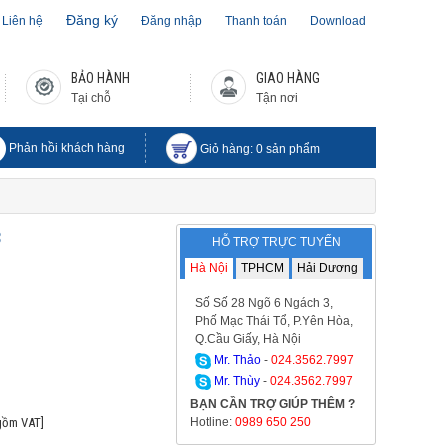
Đăng ký
Liên hệ
Đăng nhập
Thanh toán
Download
BẢO HÀNH
GIAO HÀNG
Tại chỗ
Tận nơi
Phản hồi khách hàng
Giỏ hàng:
0
sản phẩm
8
HỖ TRỢ TRỰC TUYẾN
Hà Nội
TPHCM
Hải Dương
Số Số 28 Ngõ 6 Ngách 3,
Phố Mạc Thái Tổ, P.Yên Hòa,
Q.Cầu Giấy, Hà Nội
Mr. Thảo
-
024.3562.7997
Mr. Thùy
-
024.3562.7997
BẠN CẦN TRỢ GIÚP THÊM ?
gồm VAT]
Hotline:
0989 650 250