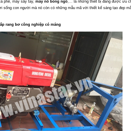
à phê, máy sấy tay,
máy nổ bỏng ngô
,… là những thiết bị đang được ưu ch
đời sống con người mà nó còn có những mẫu mã với thiết kế sáng tạo đẹp mắt
ắp rang bơ công nghiệp có máng