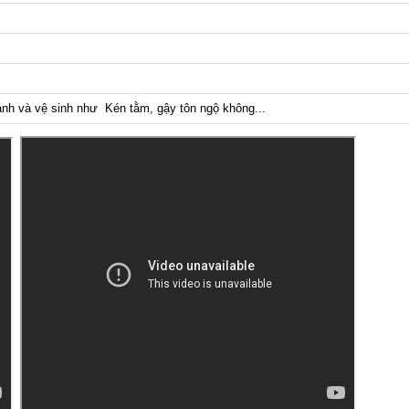
anh và vệ sinh như Kén tằm, gậy tôn ngộ không...