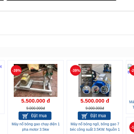
-39%
-39%
-
5.500.000 đ
5.500.000 đ
Má
9.000.000đ
9.000.000đ
Đặt mua
Đặt mua
Máy nổ bỏng gao chạy điện 1
Máy nổ bỏng ngô, bông gạo 7
-
pha motor 3.5kw
béc công suất 3.5KW. Nguồn 1