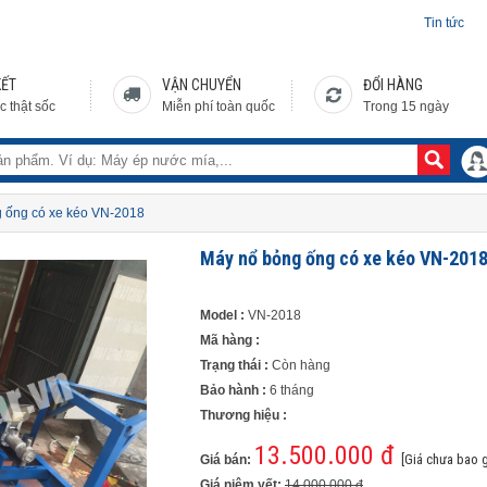
Tin tức
KẾT
VẬN CHUYỂN
ĐỔI HÀNG
c thật sốc
Miễn phí toàn quốc
Trong 15 ngày
ng ống có xe kéo VN-2018
Máy nổ bỏng ống có xe kéo VN-201
Model :
VN-2018
Mã hàng :
Trạng thái :
Còn hàng
Bảo hành :
6 tháng
Thương hiệu :
13.500.000 đ
[Giá chưa bao 
Giá bán:
Giá niêm yết:
14.000.000 đ