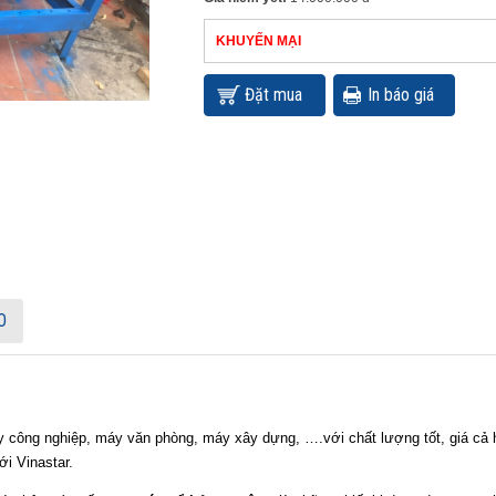
KHUYẾN MẠI
Đặt mua
In báo giá
O
 công nghiệp, máy văn phòng, máy xây dựng, ….với chất lượng tốt, giá cả 
i Vinastar.