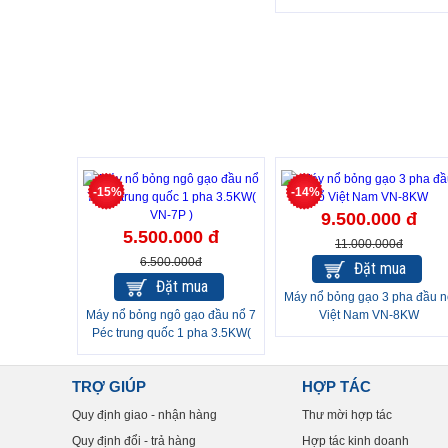
-15%
-14%
9.500.000 đ
5.500.000 đ
11.000.000đ
6.500.000đ
Đặt mua
Đặt mua
Máy nổ bỏng gạo 3 pha đầu n
Máy nổ bỏng ngô gạo đầu nổ 7
Việt Nam VN-8KW
Péc trung quốc 1 pha 3.5KW(
VN-7P )
TRỢ GIÚP
HỢP TÁC
Quy định giao - nhận hàng
Thư mời hợp tác
Quy định đổi - trả hàng
Hợp tác kinh doanh