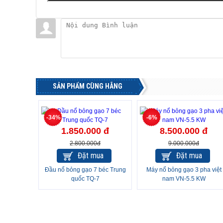
SẢN PHẨM CÙNG HÃNG
-34%
-6%
1.850.000 đ
8.500.000 đ
2.800.000đ
9.000.000đ
Đặt mua
Đặt mua
Đầu nổ bỏng gạo 7 béc Trung
Máy nổ bỏng gạo 3 pha việt
quốc TQ-7
nam VN-5.5 KW