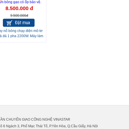
8.500.000 đ
9.500.000đ
Đặt mua
y nổ bỏng chạy điện mô-tơ
á đá 1 pha 2200W. Máy làm
bỏng gạo có ốp bảo vệ.
HẦN CHUYỂN GIAO CÔNG NGHỆ VINASTAR
gõ 6 Ngách 3, Phố Mạc Thái Tổ, P.Yên Hòa, Q.Cầu Giấy, Hà Nội