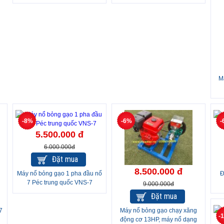
pha
M
-8%
-6%
-
5.500.000 đ
6.000.000đ
Đặt mua
8.500.000 đ
Máy nổ bỏng gạo 1 pha đầu nổ
Đ
7 Péc trung quốc VNS-7
9.000.000đ
Đặt mua
7
Máy nổ bỏng gạo chạy xăng
-
động cơ 13HP, máy nổ dạng