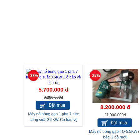
-38%
-25%
5.700.000 đ
9.200.000đ
Đặt mua
8.200.000 đ
Máy nổ bỏng gạo 1 pha 7 béc
11.000.000đ
công suất 3.5KW. Có bảo vệ
Đặt mua
cua-ra.
Máy nổ bỏng gạo TQ-5.5KW (
béc, 2 bộ ruột)