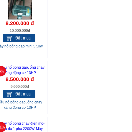
8.200.000 đ
10.000.000đ
Đặt mua
áy nổ bỏng gạo mini 5.5kw
6%
8.500.000 đ
9.000.000đ
Đặt mua
ầu nổ bỏng gạo, ống chạy
xăng động cơ 13HP
11%