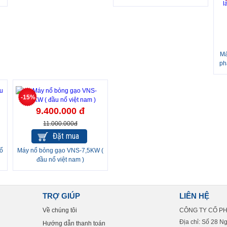
ống, kén tằm đầu nổ 7 béc
Má
ph
-15%
9.400.000 đ
11.000.000đ
Đặt mua
ổ
Máy nổ bỏng gạo VNS-7,5KW (
đầu nổ việt nam )
TRỢ GIÚP
LIÊN HỆ
Về chúng tôi
CÔNG TY CỔ P
Địa chỉ: Số 28 N
Hướng dẫn thanh toán